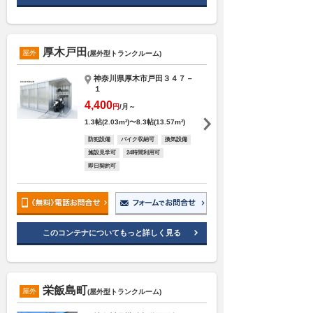
厚木戸田
屋外
(屋外型トランクルーム)
神奈川県厚木市戸田３４７－
１
4,400
円
/月～
1.3帖(2.03m²)〜8.3帖(13.57m²)
防犯設備
バイク収納可
換気設備
施設見学可
24時間利用可
即日契約可
このコンテナについてもっと詳しく見る
栄飯島町
屋外
(屋外型トランクルーム)