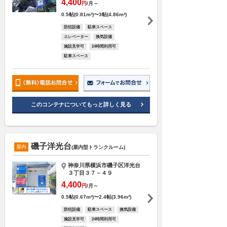
4,400
円
/月～
0.5帖(0.81m²)〜3帖(4.86m²)
防犯設備
駐車スペース
エレベーター
換気設備
施設見学可
24時間利用可
駐車スペース
このコンテナについてもっと詳しく見る
磯子洋光台
屋内
(屋内型トランクルーム)
神奈川県横浜市磯子区洋光台
３丁目３７－４９
4,400
円
/月～
0.5帖(0.67m²)〜2.4帖(3.96m²)
防犯設備
駐車スペース
換気設備
施設見学可
24時間利用可