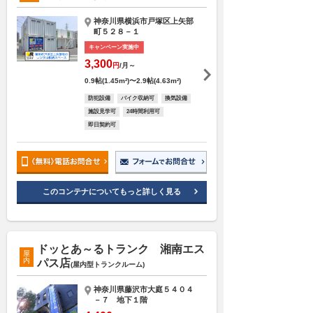
神奈川県横浜市戸塚区上矢部
町５２８－１
キャンペーン実施中
3,300
円
/月～
0.9帖(1.45m²)〜2.9帖(4.63m²)
防犯設備
バイク収納可
換気設備
施設見学可
24時間利用可
即日契約可
このコンテナについてもっと詳しく見る
ドッとあ～るトランク 湘南エス
屋
内
パス店
(屋内型トランクルーム)
神奈川県藤沢市大庭５４０４
－７ 地下１階