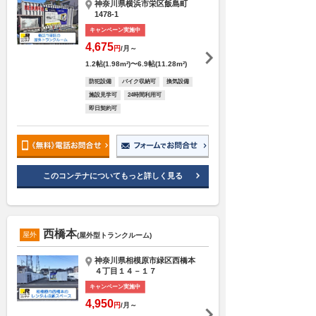
神奈川県横浜市栄区飯島町
1478-1
キャンペーン実施中
4,675
円
/月～
1.2帖(1.98m²)〜6.9帖(11.28m²)
防犯設備
バイク収納可
換気設備
施設見学可
24時間利用可
即日契約可
このコンテナについてもっと詳しく見る
西橋本
屋外
(屋外型トランクルーム)
神奈川県相模原市緑区西橋本
４丁目１４－１７
キャンペーン実施中
4,950
円
/月～