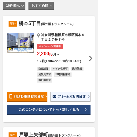
10件表示
おすすめ順
橋本5丁目
屋外
(屋外型トランクルーム)
神奈川県相模原市緑区橋本５
丁目２７番７号
キャンペーン実施中
2,200
円
/月～
1.2帖(1.98m²)〜8.1帖(13.34m²)
防犯設備
バイク収納可
換気設備
施設見学可
24時間利用可
即日契約可
このコンテナについてもっと詳しく見る
戸塚上矢部町
屋外
(屋外型トランクルーム)