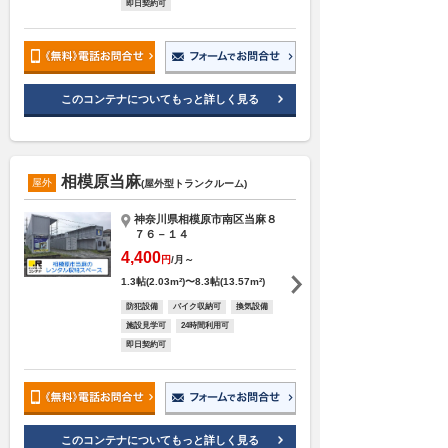
即日契約可
このコンテナについてもっと詳しく見る
相模原当麻
屋外
(屋外型トランクルーム)
神奈川県相模原市南区当麻８
７６－１４
4,400
円
/月～
1.3帖(2.03m²)〜8.3帖(13.57m²)
防犯設備
バイク収納可
換気設備
施設見学可
24時間利用可
即日契約可
このコンテナについてもっと詳しく見る