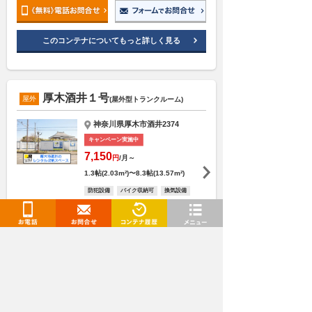
このコンテナについてもっと詳しく見る
厚木酒井１号
屋外
(屋外型トランクルーム)
神奈川県厚木市酒井2374
キャンペーン実施中
7,150
円
/月～
1.3帖(2.03m²)〜8.3帖(13.57m²)
防犯設備
バイク収納可
換気設備
施設見学可
24時間利用可
即日契約可
お電話
お問合せ
閲覧履歴
メニュー
このコンテナについてもっと詳しく見る