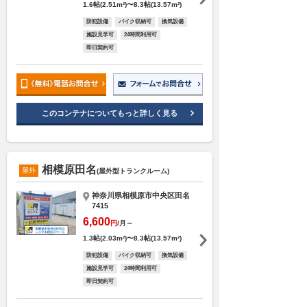
1.6帖(2.51m²)〜8.3帖(13.57m²)
防犯設備
バイク収納可
換気設備
施設見学可
24時間利用可
即日契約可
このコンテナについてもっと詳しく見る
相模原田名
屋外
(屋外型トランクルーム)
神奈川県相模原市中央区田名
7415
6,600
円
/月～
1.3帖(2.03m²)〜8.3帖(13.57m²)
防犯設備
バイク収納可
換気設備
施設見学可
24時間利用可
即日契約可