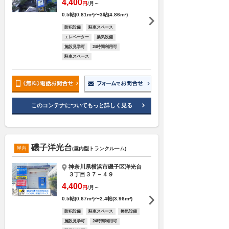
4,400
円
/月～
0.5帖(0.81m²)〜3帖(4.86m²)
防犯設備
駐車スペース
エレベーター
換気設備
施設見学可
24時間利用可
駐車スペース
このコンテナについてもっと詳しく見る
磯子洋光台
屋内
(屋内型トランクルーム)
神奈川県横浜市磯子区洋光台
３丁目３７－４９
4,400
円
/月～
0.5帖(0.67m²)〜2.4帖(3.96m²)
防犯設備
駐車スペース
換気設備
施設見学可
24時間利用可