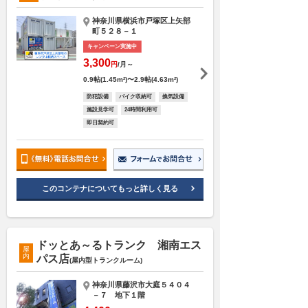
神奈川県横浜市戸塚区上矢部
町５２８－１
キャンペーン実施中
3,300
円
/月～
0.9帖(1.45m²)〜2.9帖(4.63m²)
防犯設備
バイク収納可
換気設備
施設見学可
24時間利用可
即日契約可
このコンテナについてもっと詳しく見る
ドッとあ～るトランク 湘南エス
屋
内
パス店
(屋内型トランクルーム)
神奈川県藤沢市大庭５４０４
－７ 地下１階