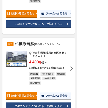
即日契約可
このコンテナについてもっと詳しく見る
相模原当麻
屋外
(屋外型トランクルーム)
神奈川県相模原市南区当麻８
７６－１４
4,400
円
/月～
1.3帖(2.03m²)〜8.3帖(13.57m²)
防犯設備
バイク収納可
換気設備
施設見学可
24時間利用可
即日契約可
このコンテナについてもっと詳しく見る