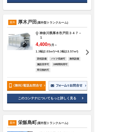
厚木戸田
屋外
(屋外型トランクルーム)
神奈川県厚木市戸田３４７－
１
4,400
円
/月～
1.3帖(2.03m²)〜8.3帖(13.57m²)
防犯設備
バイク収納可
換気設備
施設見学可
24時間利用可
即日契約可
このコンテナについてもっと詳しく見る
栄飯島町
屋外
(屋外型トランクルーム)