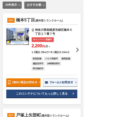
10件表示
おすすめ順
橋本5丁目
屋外
(屋外型トランクルーム)
神奈川県相模原市緑区橋本５
丁目２７番７号
キャンペーン実施中
2,200
円
/月～
1.2帖(1.98m²)〜8.1帖(13.34m²)
防犯設備
バイク収納可
換気設備
施設見学可
24時間利用可
即日契約可
このコンテナについてもっと詳しく見る
戸塚上矢部町
屋外
(屋外型トランクルーム)