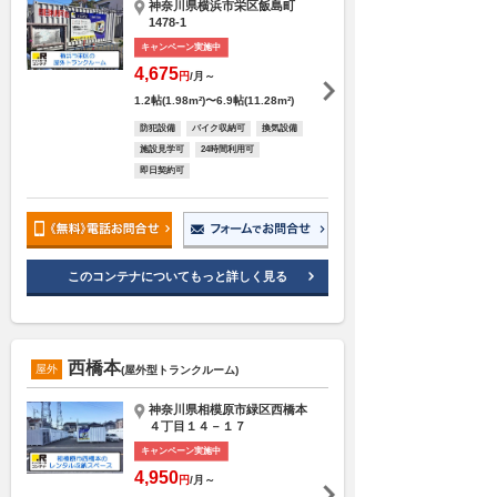
神奈川県横浜市栄区飯島町
1478-1
キャンペーン実施中
4,675
円
/月～
1.2帖(1.98m²)〜6.9帖(11.28m²)
防犯設備
バイク収納可
換気設備
施設見学可
24時間利用可
即日契約可
このコンテナについてもっと詳しく見る
西橋本
屋外
(屋外型トランクルーム)
神奈川県相模原市緑区西橋本
４丁目１４－１７
キャンペーン実施中
4,950
円
/月～