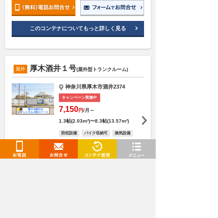
このコンテナについてもっと詳しく見る
厚木酒井１号
屋外
(屋外型トランクルーム)
神奈川県厚木市酒井2374
キャンペーン実施中
7,150
円
/月～
1.3帖(2.03m²)〜8.3帖(13.57m²)
防犯設備
バイク収納可
換気設備
施設見学可
24時間利用可
即日契約可
お電話
お問合せ
閲覧履歴
メニュー
このコンテナについてもっと詳しく見る