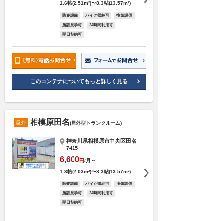
1.6帖(2.51m²)〜8.3帖(13.57m²)
防犯設備
バイク収納可
換気設備
施設見学可
24時間利用可
即日契約可
このコンテナについてもっと詳しく見る
相模原田名
屋外
(屋外型トランクルーム)
神奈川県相模原市中央区田名
7415
6,600
円
/月～
1.3帖(2.03m²)〜8.3帖(13.57m²)
防犯設備
バイク収納可
換気設備
施設見学可
24時間利用可
即日契約可