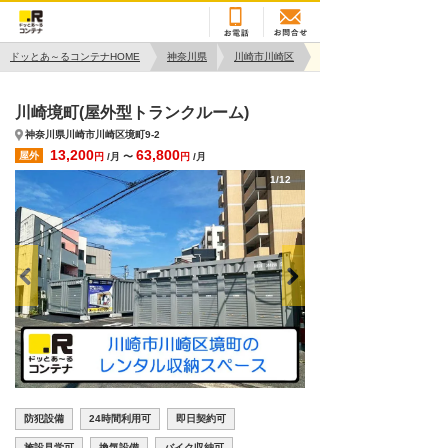
ドッとあ～るコンテナHOME
神奈川県
川崎市川崎区
川崎境町(屋外型トランクルーム)
神奈川県川崎市川崎区境町9-2
13,200
63,800
屋外
円
/月 〜
円
/月
1/12
防犯設備
24時間利用可
即日契約可
施設見学可
換気設備
バイク収納可