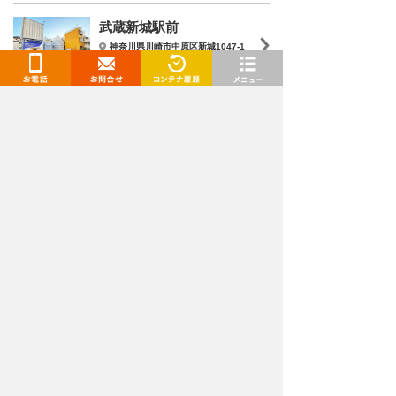
武蔵新城駅前
神奈川県川崎市中原区新城1047-1
9,350
円
/月〜
お電話
お問合せ
閲覧履歴
メニュー
トランクルームを検索
都道府県
選択してください
施設タイプ
選択してください
月額
〜
下限
上限
広さ
〜
下限
上限