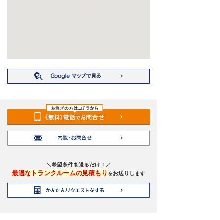
相談下さい。
24時間365日いつでも出し入れ可能で、最短当日
からご利用いただけます。
引越しやリフォーム時の一時保管、季節用品・ア
ウトドア用品・趣味道具などの収納にも最適。
法人のお客様には、資材・在庫・書類などのレン
タル倉庫としても好評です。
防災備蓄倉庫としての活用にもおすすめです。
ホームページからのお申込みで初期費用3,000円
割引！
他キャンペーンとも併用可能なためお安くご利用
いただけます。内覧やコンテナサイズのご相談も
お気軽にお問い合わせください。
神奈川県川崎市川崎区境町で格安トランクルー
ム・レンタル倉庫・貸し倉庫・収納スペースをお
＼希望条件を送るだけ！／
探しなら、信頼と実績の
ドッとあ〜るコンテナ 川
最適なトランクルームの見積もり
をお送りします
崎境町店
へ！