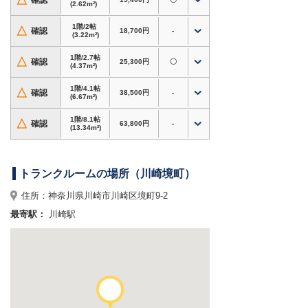
△
確認
(2.62m²)
です。
1階/2帖
△
確認
18,700円
-
近隣には、川崎駅周辺エリアや川崎市役所、富士
(3.22m²)
見公園方面があり、お買い物やお仕事の途中にも
1階/2.7帖
△
確認
25,300円
〇
立ち寄りやすい環境です。
(4.37m²)
1階/4.1帖
周辺は住宅街と商業施設が広がる利便性の高いエ
△
確認
38,500円
-
(6.67m²)
リアで、ご家庭の収納スペース不足解消はもちろ
ん、法人様の資材置場や在庫保管場所としてもご
1階/8.1帖
△
確認
63,800円
-
(13.34m²)
活用いただけます。
【アクセス】
トランクルームの場所（川崎境町）
・JR各線 川崎駅から車で約5分
・京急本線 京急川崎駅から車で約5分
住所：神奈川県川崎市川崎区境町9-2
・川崎市役所方面からアクセス良好
最寄駅：
川崎駅
・国道15号（第一京浜）近くでアクセス良好
川崎市内はもちろん、横浜市・東京都大田区方面
からも利用しやすいトランクルームです。
屋外型トランクルームのため、車の横づけが可能
で荷物の搬入・搬出もスムーズ。バイク収納もご