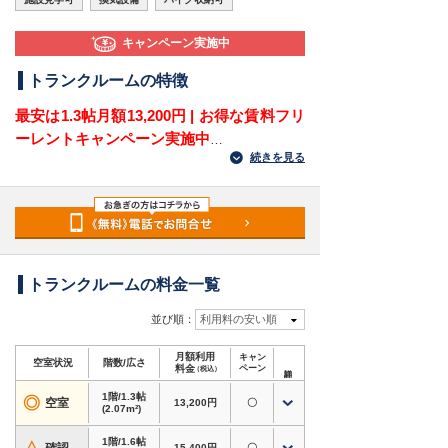
キャンペーン実施中
トランクルームの特徴
最安は1.3帖月額13,200円 | お得な賃料フリ
ーレントキャンペーン実施中
続きを見る
引っ越し利用にもオススメ | お問い合わせから
最
短1時間
で利用可能 | 短期利用OK
満室の場合でも空き予定や近隣店舗を含め最適な
ご提案をさせていただきます。お気軽にお問い合
わせください。
トランクルームの料金一覧
神奈川県川崎市川崎区境町にある屋外型トランク
ルームです。
並び順：
利用料の安い順
JR東海道線・京浜東北線・南武線「川崎駅」や京
月額利用
キャン
急本線「京急川崎駅」からアクセスしやすく、川
空室状況
階数/広さ
料金
ペーン
（税込）
崎市内はもちろん、横浜市・東京都大田区方面か
1階/1.3帖
らも利用しやすい立地にあります。
◎
空室
13,200円
〇
(2.07m²)
国道15号（第一京浜）や産業道路にも近く、お車
での荷物の搬入・搬出にも便利なトランクルーム
1階/1.6帖
15,400円
〇