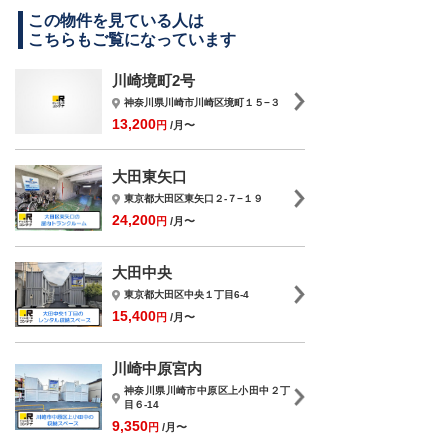
この物件を見ている人は
こちらもご覧になっています
川崎境町2号
神奈川県川崎市川崎区境町１５−３
13,200
円
/月〜
大田東矢口
東京都大田区東矢口２-７−１９
24,200
円
/月〜
大田中央
東京都大田区中央１丁目6-4
15,400
円
/月〜
川崎中原宮内
神奈川県川崎市中原区上小田中２丁
目６-14
9,350
円
/月〜