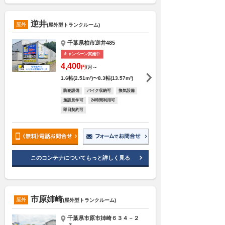
逆井
屋外
(屋外型トランクルーム)
千葉県柏市逆井485
キャンペーン実施中
4,400
円
/月～
1.6帖(2.51m²)〜8.3帖(13.57m²)
防犯設備
バイク収納可
換気設備
施設見学可
24時間利用可
即日契約可
このコンテナについてもっと詳しく見る
市原姉崎
屋外
(屋外型トランクルーム)
千葉県市原市姉崎６３４－２