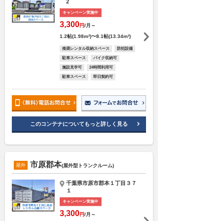
2
キャンペーン実施中
3,300
円
/月～
1.2帖(1.98m²)〜8.1帖(13.34m²)
推奨レンタル収納スペース
防犯設備
駐車スペース
バイク収納可
施設見学可
24時間利用可
駐車スペース
即日契約可
このコンテナについてもっと詳しく見る
市原郡本
屋外
(屋外型トランクルーム)
千葉県市原市郡本１丁目３７
１
キャンペーン実施中
3,300
円
/月～