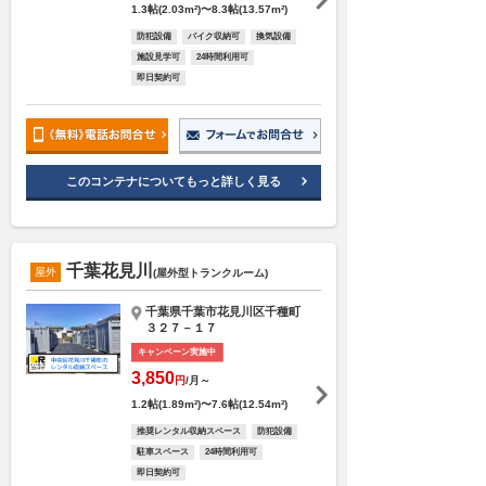
1.3帖(2.03m²)〜8.3帖(13.57m²)
防犯設備
バイク収納可
換気設備
施設見学可
24時間利用可
即日契約可
このコンテナについてもっと詳しく見る
千葉花見川
屋外
(屋外型トランクルーム)
千葉県千葉市花見川区千種町
３２７－１７
キャンペーン実施中
3,850
円
/月～
1.2帖(1.89m²)〜7.6帖(12.54m²)
推奨レンタル収納スペース
防犯設備
駐車スペース
24時間利用可
即日契約可