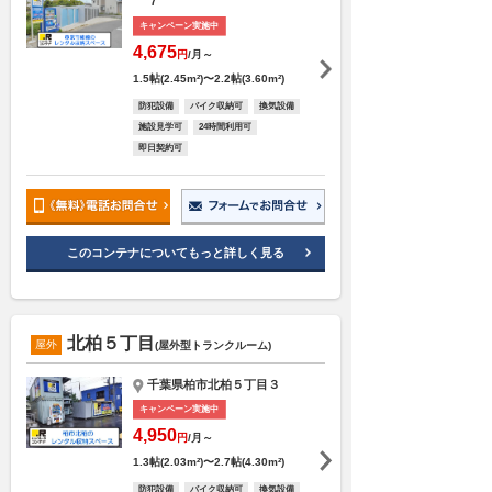
７
キャンペーン実施中
4,675
円
/月～
1.5帖(2.45m²)〜2.2帖(3.60m²)
防犯設備
バイク収納可
換気設備
施設見学可
24時間利用可
即日契約可
このコンテナについてもっと詳しく見る
北柏５丁目
屋外
(屋外型トランクルーム)
千葉県柏市北柏５丁目３
キャンペーン実施中
4,950
円
/月～
1.3帖(2.03m²)〜2.7帖(4.30m²)
防犯設備
バイク収納可
換気設備