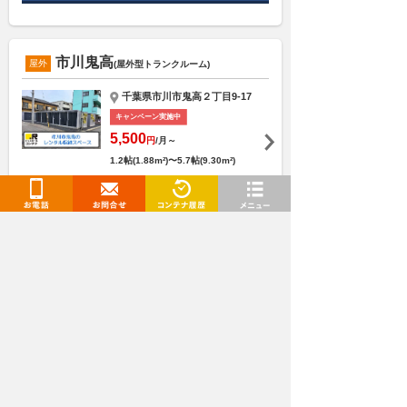
市川鬼高
屋外
(屋外型トランクルーム)
千葉県市川市鬼高２丁目9-17
キャンペーン実施中
5,500
円
/月～
1.2帖(1.88m²)〜5.7帖(9.30m²)
防犯設備
換気設備
24時間利用可
お電話
お問合せ
閲覧履歴
メニュー
このコンテナについてもっと詳しく見る
11件～20件をさらに表示する