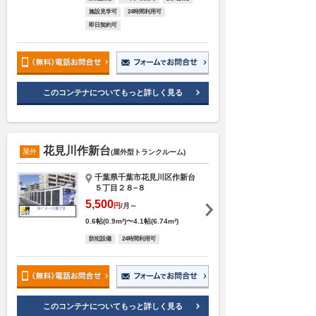
施設見学可
24時間利用可
即日契約可
このコンテナについてもっと詳しく見る
花見川作新台
屋外
(屋外型トランクルーム)
千葉県千葉市花見川区作新台
５丁目２８−８
5,500
円
/月～
0.6帖(0.9m²)〜4.1帖(6.74m²)
防犯設備
24時間利用可
このコンテナについてもっと詳しく見る