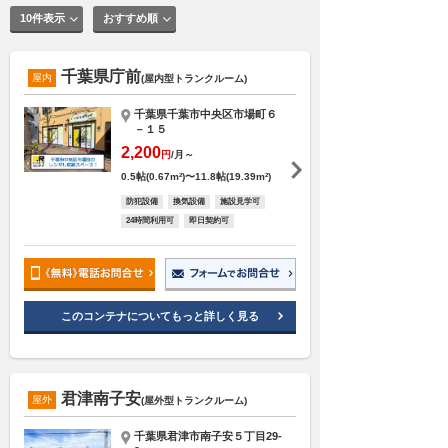
10件表示
おすすめ順
千葉県庁前
屋内
(屋内型トランクルーム)
千葉県千葉市中央区市場町６
－１５
2,200
円
/月～
0.5帖(0.67m²)〜11.8帖(19.39m²)
防犯設備
換気設備
施設見学可
24時間利用可
即日契約可
このコンテナについてもっと詳しく見る
君津南子安
屋外
(屋外型トランクルーム)
千葉県君津市南子安５丁目29-