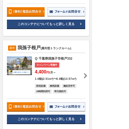
このコンテナについてもっと詳しく見る
我孫子根戸
屋外
(屋外型トランクルーム)
千葉県我孫子市根戸332
キャンペーン実施中
4,400
円
/月～
1.6帖(2.51m²)〜8.3帖(13.57m²)
防犯設備
換気設備
施設見学可
24時間利用可
即日契約可
このコンテナについてもっと詳しく見る