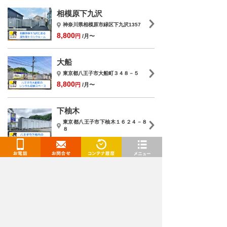
相模原下九沢
神奈川県相模原市緑区下九沢1357
8,800
円
/月〜
大船
東京都八王子市大船町３４８－５
8,800
円
/月〜
下柚木
東京都八王子市下柚木１６２４－８
８
9,350
円
/月〜
お電話
お問合せ
閲覧履歴
メニュー
八王子下柚木
東京都八王子市下柚木３２１－１
7,700
円
/月〜
トランクルームを検索