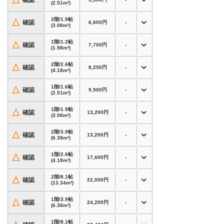
△
確認
(2.51m²)
近隣には、アリオ橋本やミウィ橋本、相模原市立
旭小学校があり、お買い物やお仕事の途中にも立
2階/1.9帖
△
確認
6,600円
-
(3.08m²)
ち寄りやすい環境です。
1階/1.2帖
△
確認
7,700円
-
周辺は住宅地と商業エリアが広がる地域で、ご家
(1.98m²)
庭の収納スペース不足解消はもちろん、法人様の
2階/2.6帖
△
資材置場や在庫保管場所としてもご活用いただけ
確認
8,250円
-
(4.18m²)
ます。
1階/1.6帖
△
確認
9,900円
-
(2.51m²)
【アクセス】
・JR横浜線・JR相模線・京王相模原線 橋本駅か
1階/1.9帖
△
確認
13,200円
-
(3.08m²)
ら車で約4分
・国道16号近く
2階/3.9帖
△
確認
13,200円
-
・県道503号（相原停車場線）近くでアクセス良
(6.38m²)
好
1階/2.6帖
△
・アリオ橋本から車で約3分
確認
17,600円
-
(4.18m²)
相模原市内はもちろん、町田市・八王子市方面か
2階/8.1帖
△
確認
22,000円
-
(13.34m²)
らも利用しやすいトランクルームです。
1階/3.9帖
△
確認
24,200円
-
(6.38m²)
・屋外型トランクルームのため、車の横づけが可
能。荷物の搬入・搬出もスムーズ
1階/8.1帖