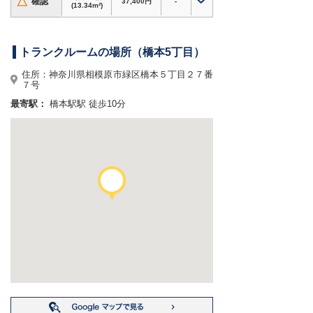
△
確認
37,400円
-
・
24時間365日いつでも利用可能
(13.34m²)
・空室状況によっては
最短当日
から利用可能
・
季節用品、アウトドア用品、趣味道具、家具・
家電
などの収納にもおすすめ
トランクルームの場所（橋本5丁目）
・引越しやリフォーム時の一時保管にも
住所：神奈川県相模原市緑区橋本５丁目２７番
・資材、在庫、書類など、法人のレンタル倉庫・
７号
貸し倉庫としての利用にも
・防災備蓄品や非常用品の保管場所としても活用
最寄駅：
橋本駅駅 徒歩10分
できます
ホームページからのお申込みで初期費用3,000円
割引！
他キャンペーンとも併用可能なためお安くご利用
いただけます。内覧やコンテナサイズのご相談も
お気軽にお問い合わせください。
神奈川県相模原市緑区橋本で格安トランクルー
ム・レンタル倉庫・貸し倉庫・収納スペースをお
探しなら、信頼と実績の
ドッとあ〜るコンテナ 橋
本5丁目店
へ！