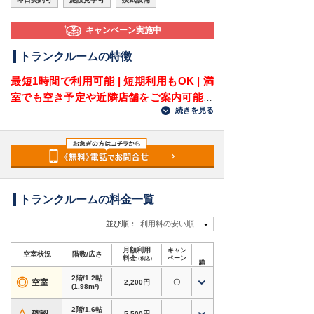
キャンペーン実施中
トランクルームの特徴
最短1時間で利用可能 | 短期利用もOK | 満
室でも空き予定や近隣店舗をご案内可能で
続きを見る
す
収納サイズのご相談や空室確認だけでも、お気軽
にお問い合わせください。
神奈川県相模原市緑区橋本にある屋外型トランク
ルームです。
トランクルームの料金一覧
JR横浜線・JR相模線・京王相模原線「橋本駅」
並び順：
利用料の安い順
からアクセスしやすく、相模原市内はもちろん、
町田市・八王子市方面からも利用しやすい立地に
月額利用
キャン
あります。
空室状況
階数/広さ
料金
ペーン
（税込）
国道16号や県道503号（相原停車場線）へのアク
2階/1.2帖
◎
セスも良く、お車での荷物の搬入・搬出にも便利
空室
2,200円
〇
(1.98m²)
なトランクルームです。
2階/1.6帖
5,500円
-