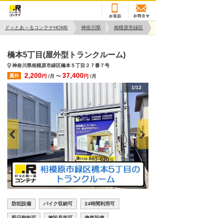
ドッとあ～るコンテナHOME
神奈川県
相模原市緑区
橋本5丁目(屋外型トランクルーム)
神奈川県相模原市緑区橋本５丁目２７番７号
2,200
37,400
屋外
円
/月 〜
円
/月
1/12
防犯設備
バイク収納可
24時間利用可
即日契約可
施設見学可
換気設備