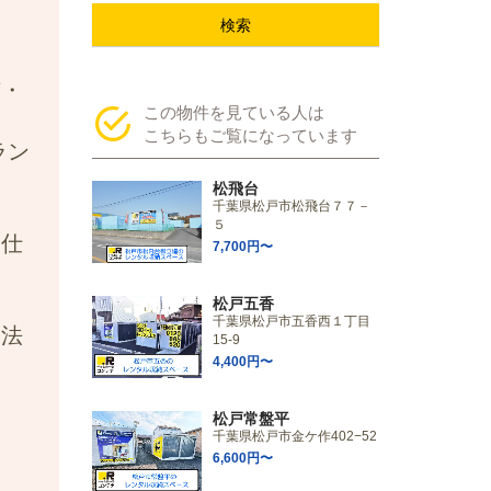
検索
市・
この物件を見ている人は
こちらもご覧になっています
ラン
松飛台
千葉県松戸市松飛台７７－
５
お仕
7,700円〜
松戸五香
千葉県松戸市五香西１丁目
、法
15-9
4,400円〜
松戸常盤平
千葉県松戸市金ケ作402−52
6,600円〜