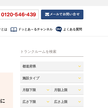
ナとは
ドッとあ～るチャンネル
よくある質問
トランクルームを検索
都道府県
施設タイプ
月額下限
月額上限
軽に
広さ下限
広さ上限