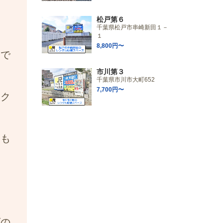
松戸第６
千葉県松戸市串崎新田１－
１
8,800円〜
ムで
市川第３
千葉県市川市大町652
7,700円〜
イク
にも
ズの