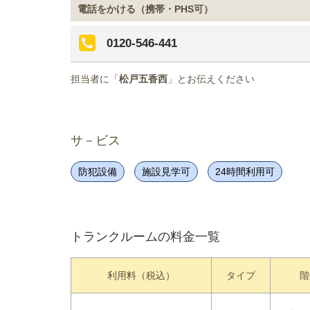
電話をかける（携帯・PHS可）
0120-546-441
担当者に「
松戸五香西
」とお伝えください
サ－ビス
防犯設備
施設見学可
24時間利用可
トランクルームの料金一覧
利用料（税込）
タイプ
階