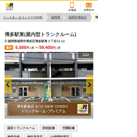
ドッとあ～るコンテナHOME
福岡県
福岡市博多区
博多駅東
博多駅東(屋内型トランクルーム)
福岡県福岡市博多区博多駅東３丁目12-12
5,500
59,400
屋内
円
/月 〜
円
/月
1/12
認定トランクルーム
防犯設備
空調設備
換気設備
施設見学可
24時間利用可