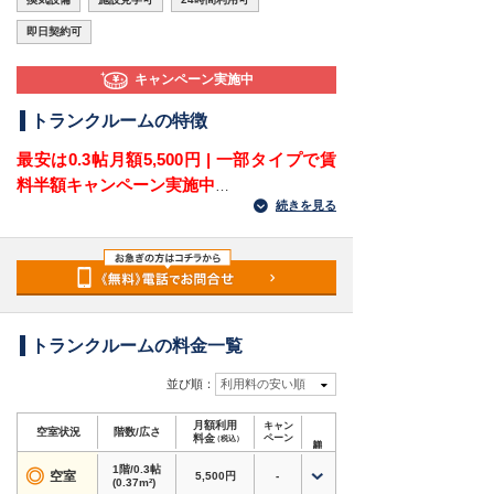
即日契約可
キャンペーン実施中
トランクルームの特徴
最安は0.3帖月額5,500円 | 一部タイプで賃
料半額キャンペーン実施中
続きを見る
引っ越し利用にもオススメ | お問い合わせから
最
短当日
で利用可能 | 短期利用OK
満室の場合でも空き予定や近隣店舗を含め最適な
ご提案をさせていただきます。お気軽にお問い合
わせください。
トランクルームの料金一覧
福岡県福岡市博多区博多駅東3丁目にある屋内型
トランクルームです。
並び順：
利用料の安い順
博多駅・東比恵駅方面からアクセスしやすく、博
月額利用
キャン
多駅東・博多駅南・比恵町・山王方面で収納スペ
空室状況
階数/広さ
料金
ペーン
（税込）
ースをお探しの方にも利用しやすい立地にありま
1階/0.3帖
す。
◎
空室
5,500円
-
(0.37m²)