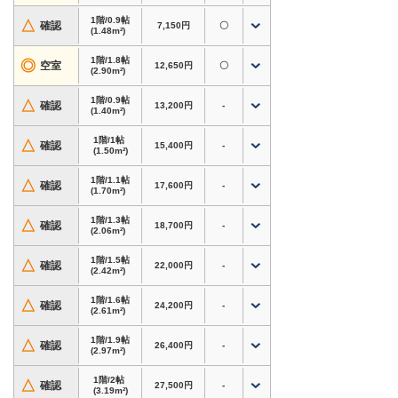
屋内型のため、衣類・書類・家電・季節用品な
ど、屋外に置きにくい荷物の保管にも適していま
1階/0.9帖
△
確認
7,150円
〇
(1.48m²)
す。
1階/1.8帖
◎
空室
12,650円
〇
近隣にはオフィスやマンションが多く、個人利用
(2.90m²)
はもちろん、法人様の書類保管・備品保管・在庫
1階/0.9帖
△
確認
13,200円
-
置き場としてもご活用いただけます。
(1.40m²)
1階/1帖
【アクセス】
△
確認
15,400円
-
(1.50m²)
・博多駅から車で約7分
・東比恵駅方面からも利用しやすい立地
1階/1.1帖
△
確認
17,600円
-
(1.70m²)
・博多駅東3丁目エリア
・博多駅南・比恵町・山王方面からもアクセス良
1階/1.3帖
△
確認
18,700円
-
好
(2.06m²)
1階/1.5帖
△
確認
22,000円
-
福岡市博多区内はもちろん、博多駅周辺・東比
(2.42m²)
恵・博多駅南方面からも利用しやすいトランクル
1階/1.6帖
ームです。
△
確認
24,200円
-
(2.61m²)
屋内型トランクルームのため、空調設備・防犯設
1階/1.9帖
△
確認
26,400円
-
(2.97m²)
備・換気設備を備えており、大切な荷物を保管し
やすい環境です。
1階/2帖
△
確認
27,500円
-
24時間365日いつでも出し入れ可能で、最短当日
(3.19m²)