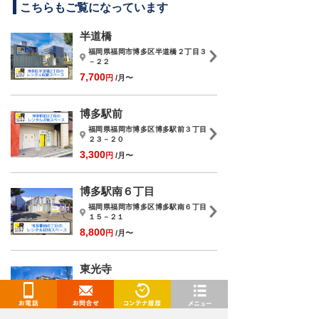
こちらもご覧になっています
半道橋
福岡県福岡市博多区半道橋２丁目３
－２２
7,700
円
/月〜
博多駅前
福岡県福岡市博多区博多駅前３丁目
２３－２０
3,300
円
/月〜
博多駅南６丁目
福岡県福岡市博多区博多駅南６丁目
１５－２１
8,800
円
/月〜
東光寺
福岡県福岡市博多区東光寺町１丁目
２－２７
5,500
円
/月〜
お電話
お問合せ
閲覧履歴
メニュー