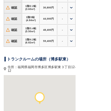
からご利用いただけます。
1階/2.2帖
△
確認
30,800円
-
引越しやリフォーム時の一時保管、衣類・季節用
(3.60m²)
品・家電・趣味道具などの収納にも便利です。
1階/3帖
法人のお客様には、書類・備品・在庫商品のレン
△
確認
44,000円
-
(4.84m²)
タル倉庫としてもおすすめです。
博多駅周辺で収納スペースを確保したい方にも使
1階/3.4帖
△
確認
48,400円
-
(5.50m²)
いやすい屋内型トランクルームです。
1階/4.2帖
△
確認
59,400円
-
ホームページからのお申込みで初期費用3,000円
(6.82m²)
割引！
キャンペーン対象タイプの場合は、賃料半額キャ
ンペーンもご利用いただけます。内覧やトランク
トランクルームの場所（博多駅東）
ルームサイズのご相談もお気軽にお問い合わせく
住所：福岡県福岡市博多区博多駅東３丁目12-
ださい。
12
福岡県福岡市博多区博多駅東で格安トランクルー
ム・レンタル倉庫・貸し倉庫・収納スペースをお
探しなら、信頼と実績の
ドッとあ〜るコンテナ 博
多駅東店
へ！