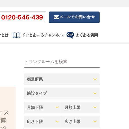
ナとは
ドッとあ～るチャンネル
よくある質問
トランクルームを検索
都道府県
施設タイプ
月額下限
月額上限
コス
・博
広さ下限
広さ上限
車で