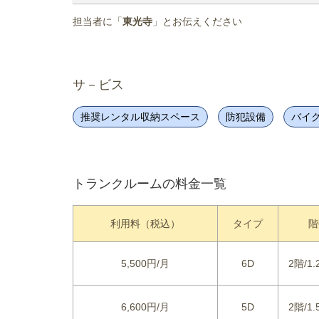
担当者に「
東光寺
」とお伝えください
サ－ビス
推奨レンタル収納スペース
防犯設備
バイ
トランクルームの料金一覧
利用料（税込）
タイプ
階
5,500円/月
6D
2階/1.
6,600円/月
5D
2階/1.