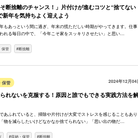
そ断捨離のチャンス！」片付けが進むコツと“捨てない
で新年を気持ちよく迎えよう
年もあっという間に過ぎ、年末の慌ただしい時期がやってきます。仕事
われる毎日の中で、「今年こそ家をスッキリさせたい」と思い…
・保管
#断捨離
2024年12月0
・保管
られないを克服する！原因と誰でもできる実践方法を
であふれていると、掃除や片付けが大変でストレスを感じることもあり
「物を減らしたいけどなかなか捨てられない」「思い出の物だ…
方
#収納・保管
#断捨離