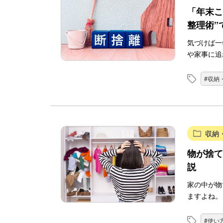
「年末こ
整理術”
気づけば一
や家事に追
#収納
収納
物が捨て
説
家の中が物
ますよね。
#使い