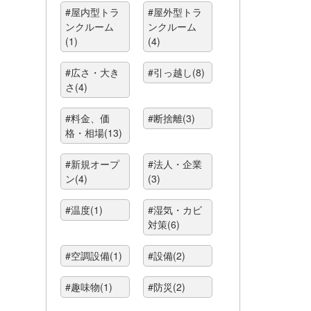
#屋内型トラ
#屋外型トラ
ンクルーム
ンクルーム
(1)
(4)
#広さ・大き
#引っ越し(8)
さ(4)
#料金、価
#断捨離(3)
格・相場(13)
#新規オープ
#法人・企業
ン(4)
(3)
#温度(1)
#湿気・カビ
対策(6)
#空調設備(1)
#設備(2)
#趣味物(1)
#防災(2)