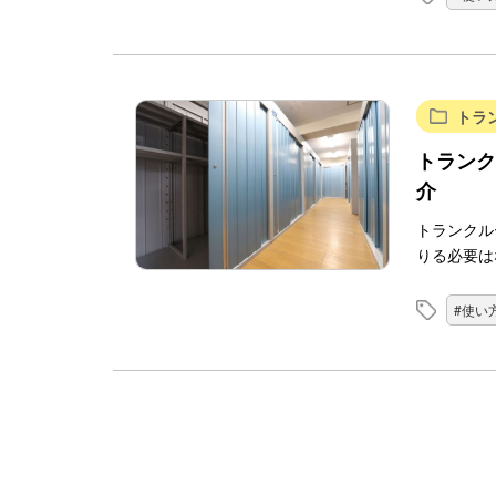
トラ
トランク
介
トランクル
りる必要は
#使い