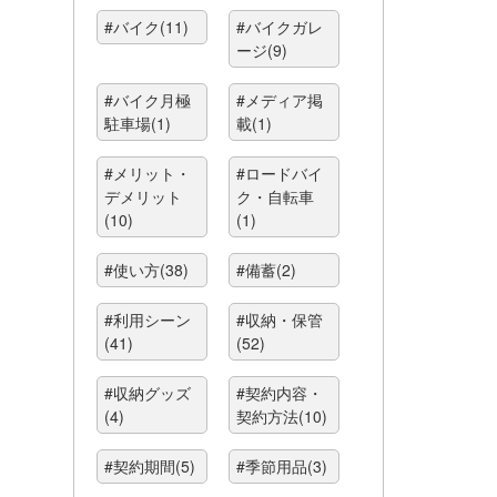
#バイク(11)
#バイクガレ
ージ(9)
#バイク月極
#メディア掲
駐車場(1)
載(1)
#メリット・
#ロードバイ
デメリット
ク・自転車
(10)
(1)
#使い方(38)
#備蓄(2)
#利用シーン
#収納・保管
(41)
(52)
#収納グッズ
#契約内容・
(4)
契約方法(10)
#契約期間(5)
#季節用品(3)