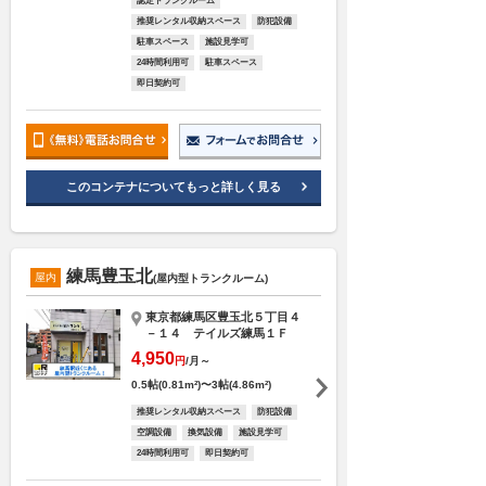
認定トランクルーム
推奨レンタル収納スペース
防犯設備
駐車スペース
施設見学可
24時間利用可
駐車スペース
即日契約可
このコンテナについてもっと詳しく見る
練馬豊玉北
屋内
(屋内型トランクルーム)
東京都練馬区豊玉北５丁目４
－１４ テイルズ練馬１Ｆ
4,950
円
/月～
0.5帖(0.81m²)〜3帖(4.86m²)
推奨レンタル収納スペース
防犯設備
空調設備
換気設備
施設見学可
24時間利用可
即日契約可