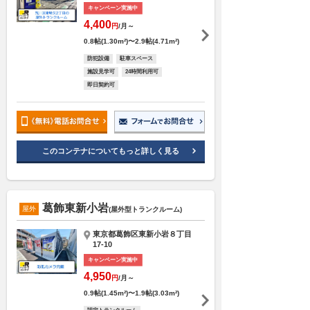
キャンペーン実施中
4,400
円
/月～
0.8帖(1.30m²)〜2.9帖(4.71m²)
防犯設備
駐車スペース
施設見学可
24時間利用可
即日契約可
このコンテナについてもっと詳しく見る
葛飾東新小岩
屋外
(屋外型トランクルーム)
東京都葛飾区東新小岩８丁目
17-10
キャンペーン実施中
4,950
円
/月～
0.9帖(1.45m²)〜1.9帖(3.03m²)