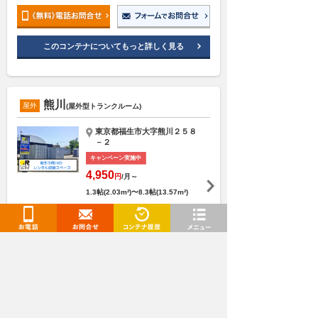
このコンテナについてもっと詳しく見る
熊川
屋外
(屋外型トランクルーム)
東京都福生市大字熊川２５８
－２
キャンペーン実施中
4,950
円
/月～
1.3帖(2.03m²)〜8.3帖(13.57m²)
防犯設備
バイク収納可
換気設備
施設見学可
24時間利用可
お電話
お問合せ
即日契約可
閲覧履歴
メニュー
このコンテナについてもっと詳しく見る