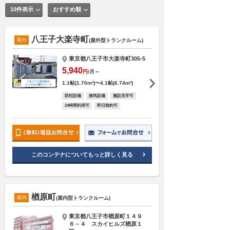
10件表示
おすすめ順
八王子大楽寺町
屋外
(屋外型トランクルーム)
東京都八王子市大楽寺町305-5
5,940
円
/月～
1.1帖(1.70m²)〜4.1帖(6.74m²)
防犯設備
換気設備
施設見学可
24時間利用可
即日契約可
このコンテナについてもっと詳しく見る
楢原町
屋内
(屋内型トランクルーム)
東京都八王子市楢原町１４９
６－４ スカイヒルズ楢原１