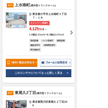
上水南町
屋外
(屋外型トランクルーム)
東京都小平市上水南町２丁目
７－１８
キャンペーン実施中
4,125
円
/月～
1.6帖(2.51m²)〜8.3帖(13.57m²)
防犯設備
バイク収納可
換気設備
施設見学可
24時間利用可
即日契約可
このコンテナについてもっと詳しく見る
東尾久2丁目
屋外
(屋外型トランクルーム)
東京都荒川区東尾久２丁目24-
9