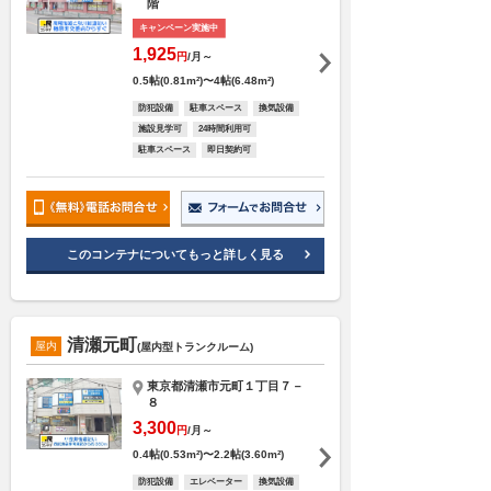
階
キャンペーン実施中
1,925
円
/月～
0.5帖(0.81m²)〜4帖(6.48m²)
防犯設備
駐車スペース
換気設備
施設見学可
24時間利用可
駐車スペース
即日契約可
このコンテナについてもっと詳しく見る
清瀬元町
屋内
(屋内型トランクルーム)
東京都清瀬市元町１丁目７－
８
3,300
円
/月～
0.4帖(0.53m²)〜2.2帖(3.60m²)
防犯設備
エレベーター
換気設備