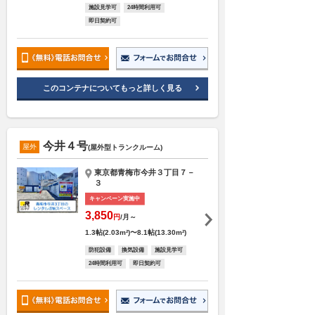
施設見学可
24時間利用可
即日契約可
このコンテナについてもっと詳しく見る
今井４号
屋外
(屋外型トランクルーム)
東京都青梅市今井３丁目７－
３
キャンペーン実施中
3,850
円
/月～
1.3帖(2.03m²)〜8.1帖(13.30m²)
防犯設備
換気設備
施設見学可
24時間利用可
即日契約可