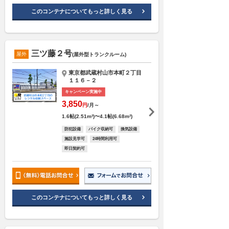
このコンテナについてもっと詳しく見る
三ツ藤２号
屋外
(屋外型トランクルーム)
東京都武蔵村山市本町２丁目
１１６－２
キャンペーン実施中
3,850
円
/月～
1.6帖(2.51m²)〜4.1帖(6.68m²)
防犯設備
バイク収納可
換気設備
施設見学可
24時間利用可
即日契約可
このコンテナについてもっと詳しく見る