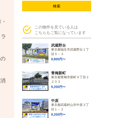
検索
市・
この物件を見ている人は
こちらもご覧になっています
トラ
武蔵野台
東京都福生市武蔵野台１丁
目５－３
事の
9,900円〜
青梅新町
東京都青梅市新町９丁目２
解消
２０３
9,350円〜
中原
東京都武蔵村山市中原３丁
目１－２
9,350円〜