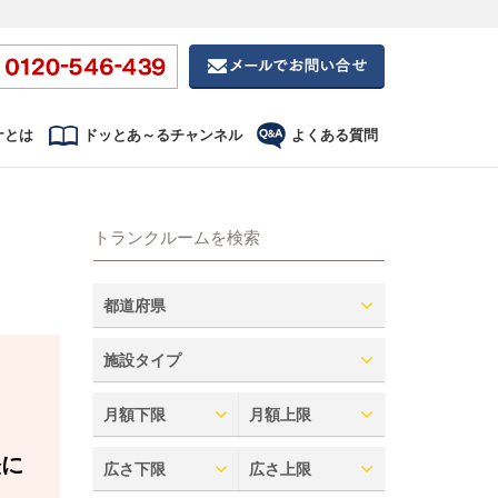
ナとは
ドッとあ～るチャンネル
よくある質問
トランクルームを検索
都道府県
施設タイプ
月額下限
月額上限
軽に
広さ下限
広さ上限