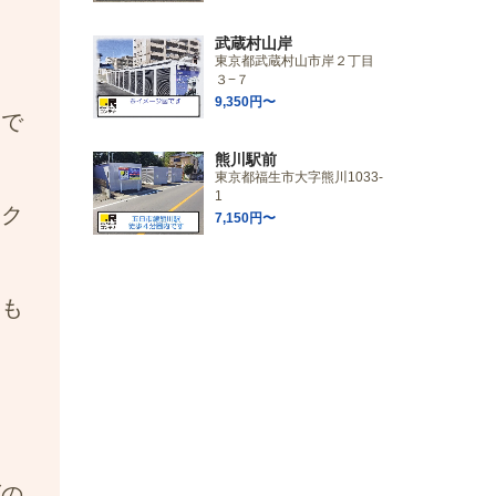
武蔵村山岸
東京都武蔵村山市岸２丁目
３−７
9,350円〜
ムで
熊川駅前
東京都福生市大字熊川1033-
1
イク
7,150円〜
にも
ズの