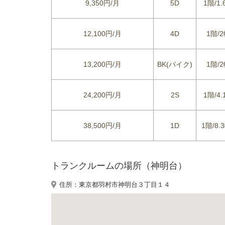
9,350円/月
5D
1階/1.
12,100円/月
4D
1階/2
13,200円/月
BK(バイク)
1階/2
24,200円/月
2S
1階/4.
38,500円/月
1D
1階/8.3
トランクルームの場所（神明台）
住所：東京都羽村市神明台３丁目１４