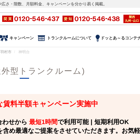
や広さ・階数、月額料金、キャンペーンを分かり易く掲載。
キャンペーン
トランクルームについて
ドッとあ～るコンテ
羽村市
神明台
屋外型トランクルーム)
 お得な賃料半額キャンペーン実施中
い合わせから
最短1時間
で利用可能 | 短期利用OK
を含め最適なご提案をさせていただきます。お気