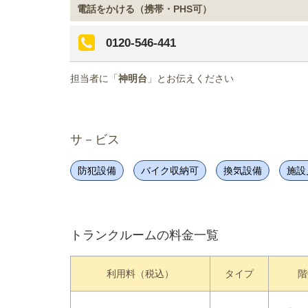
電話をかける（携帯・PHS可）
0120-546-441
担当者に「
神明台
」とお伝えください
サ－ビス
防犯設備
バイク収納可
換気設備
施設
トランクルームの料金一覧
利用料（税込）
タイプ
階