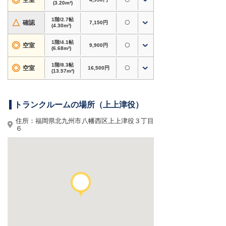
◎
空室
(3.20m²)
・衣類・季節用品・家電・趣味道具など、自宅の
収納スペース確保に
1階/2.7帖
△
確認
7,150円
〇
・アウトドア用品・スポーツ用品・大型荷物の保
(4.30m²)
管にも対応
1階/4.1帖
◎
空室
9,900円
〇
・書類・資材・在庫商品など、個人〜法人利用ま
(6.68m²)
で対応
1階/8.3帖
・24時間365日利用可、短期利用OK
◎
空室
16,500円
〇
(13.57m²)
ホームページからのお申込みで初期費用3,000円
割引！
トランクルームの場所（上上津役）
賃料半額キャンペーン実施中。3ヶ月以上のご利
用条件あり。内覧やサイズのご相談もお気軽にど
住所：福岡県北九州市八幡西区上上津役３丁目
うぞ。
６
福岡県北九州市八幡西区上上津役周辺で格安トラ
ンクルーム・レンタル倉庫・貸し倉庫をお探しな
ら、
ドッとあ〜るコンテナ 上上津役
へ！