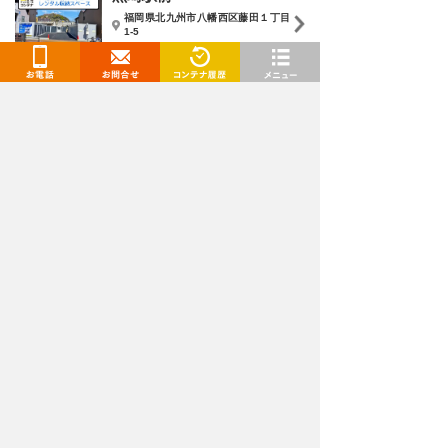
福岡県北九州市八幡西区藤田１丁目
1-5
3,850
円
/月〜
お電話
お問合せ
閲覧履歴
メニュー
トランクルームを検索
都道府県
選択してください
施設タイプ
選択してください
月額
〜
下限
上限
広さ
〜
下限
上限