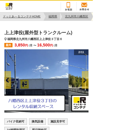
ドッとあ～るコンテナHOME
福岡県
北九州市八幡西区
上上津役(屋外型トランクルーム)
福岡県北九州市八幡西区上上津役３丁目６
3,850
16,500
屋外
円
/月 〜
円
/月
2/11
バイク収納可
換気設備
施設見学可
24時間利用可
即日契約可