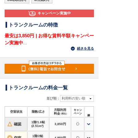
キャンペーン実施中
トランクルームの特徴
最安は3,850円 | お得な賃料半額キャンペー
ン実施中
続きを見る
福岡県北九州市八幡西区上上津役3丁目にある屋
外型トランクルームです。中の原1丁目交差点か
らすぐ、中の原東公園の近くにあり、上上津役・
中の原・町上津役・下上津役方面から荷物を運び
やすい立地です。八幡西区で自宅外の収納場所や
レンタル倉庫を探している方におすすめです。
トランクルームの料金一覧
1.6帖から8.3帖までサイズがあり、衣類や季節用
並び順：
利用料の安い順
品、家電、趣味道具から大型荷物まで保管できま
月額利用
キャン
す。敷地内が広く、車でまとめて荷物を出し入れ
空室状況
階数/広さ
料金
ペーン
（税込）
したい方や、自宅の収納不足を補いたい方にも向
1階/1.6帖
いています。
△
確認
3,850円
〇
(2.51m²)
対応用途・設備
1階/2帖
4,950円
〇