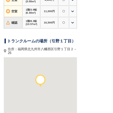
◎
空室
(3.08m²)
・衣類・季節用品・家電・趣味道具など、自宅の
収納スペース確保に
1階/3.9帖
◎
空室
11,000円
〇
・アウトドア用品・スポーツ用品・大型荷物の保
(6.38m²)
管にも対応
1階/8.3帖
△
確認
16,500円
〇
・書類・資材・在庫商品など、個人〜法人利用ま
(13.57m²)
で対応
・防犯設備・換気設備あり、施設見学対応
トランクルームの場所（引野１丁目）
ホームページからのお申込みで初期費用3,000円
割引！
住所：福岡県北九州市八幡西区引野１丁目２－
26
賃料半額キャンペーン実施中。6ヶ月以上のご利
用条件あり。内覧やサイズのご相談もお気軽にど
うぞ。
福岡県北九州市八幡西区引野周辺で格安トランク
ルーム・レンタル倉庫・貸し倉庫をお探しなら、
ドッとあ〜るコンテナ 引野1丁目
へ！