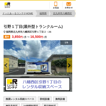
ドッとあ～るコンテナHOME
福岡県
北九州市八幡西区
引野１丁目(屋外型トランクルーム)
福岡県北九州市八幡西区引野１丁目２－26
3,850
16,500
屋外
円
/月 〜
円
/月
1/9
推奨レンタル収納スペース
防犯設備
換気設備
施設見学可
24時間利用可
即日契約可