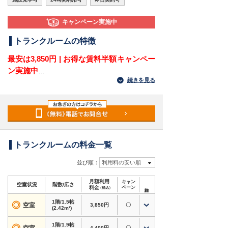
キャンペーン実施中
トランクルームの特徴
最安は3,850円 | お得な賃料半額キャンペー
ン実施中
続きを見る
福岡県北九州市八幡西区引野1丁目にある屋外型
トランクルームです。引野口交差点からすぐ、道
永公園の近くにあり、引野・割子川・別当町・穴
生方面から荷物を運びやすい立地です。八幡西区
で自宅外の収納場所やレンタル倉庫を探している
方におすすめです。
トランクルームの料金一覧
1.5帖から8.3帖までサイズがあり、衣類や季節用
並び順：
利用料の安い順
品、家電、趣味道具から大型荷物まで保管できま
月額利用
キャン
す。24時間出し入れできるため、普段使わない荷
空室状況
階数/広さ
料金
ペーン
（税込）
物を自宅の外に分けて置きたい方にも向いていま
1階/1.5帖
す。
◎
空室
3,850円
〇
(2.42m²)
対応用途・設備
1階/1.9帖
4,400円
〇