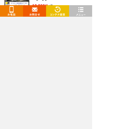
13,200
円
/月〜
お電話
お問合せ
閲覧履歴
メニュー
トランクルームを検索
都道府県
選択してください
施設タイプ
選択してください
月額
〜
下限
上限
広さ
〜
下限
上限