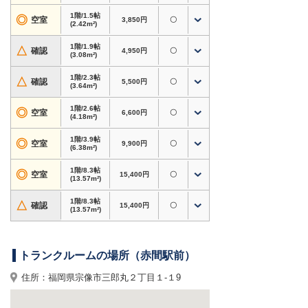
対応用途・設備
1階/1.5帖
◎
空室
3,850円
〇
(2.42m²)
・
バイク専用タイプあり
。自宅での屋外保管が不
安な方、バイクの置き場所にお困りの方にもおす
1階/1.9帖
△
確認
4,950円
〇
すめ
(3.08m²)
・衣類・季節用品・家電・趣味道具など、自宅の
1階/2.3帖
△
確認
5,500円
〇
収納スペース確保に
(3.64m²)
・アウトドア用品・スポーツ用品・大型荷物の保
1階/2.6帖
管にも対応
◎
空室
6,600円
〇
(4.18m²)
・防犯設備・換気設備あり、施設見学対応
1階/3.9帖
◎
空室
9,900円
〇
(6.38m²)
ホームページからのお申込みで初期費用3,000円
割引！
1階/8.3帖
◎
空室
15,400円
〇
賃料半額キャンペーン実施中。6ヶ月以上のご利
(13.57m²)
用条件あり。内覧やサイズのご相談もお気軽にど
1階/8.3帖
△
確認
15,400円
〇
うぞ。
(13.57m²)
福岡県宗像市三郎丸周辺で格安トランクルーム・
レンタル倉庫・貸し倉庫をお探しなら、
ドッと
トランクルームの場所（赤間駅前）
あ〜るコンテナ 赤間駅前
へ！
住所：福岡県宗像市三郎丸２丁目１-１9