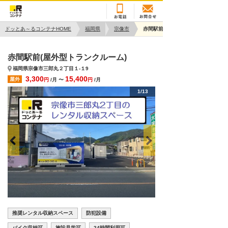
ドッとあ～るコンテナHOME
福岡県
宗像市
赤間駅前
赤間駅前(屋外型トランクルーム)
福岡県宗像市三郎丸２丁目１-１9
3,300
15,400
屋外
円
/月 〜
円
/月
1/13
推奨レンタル収納スペース
防犯設備
バイク収納可
施設見学可
24時間利用可