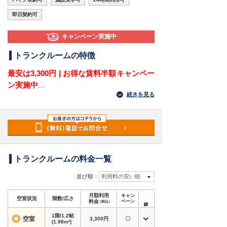
即日契約可
キャンペーン実施中
トランクルームの特徴
最安は3,300円 | お得な賃料半額キャンペー
ン実施中
続きを見る
福岡県宗像市三郎丸2丁目にある屋外型トランク
ルームです。JR鹿児島本線「赤間駅」から車で2
分、黒町踏切交差点からすぐの場所にあり、三郎
丸・赤間・田久・自由ヶ丘方面から荷物を運びや
すい立地です。宗像市で自宅外の収納場所やレン
タル倉庫を探している方に適しています。
トランクルームの料金一覧
1.2帖から8.3帖までサイズがあり、衣類や季節用
並び順：
利用料の安い順
品、家電、趣味道具から大型荷物まで収納できま
月額利用
キャン
す。バイク専用コンテナもあるため、自宅での屋
空室状況
階数/広さ
料金
ペーン
（税込）
外保管が不安な方や、バイクの置き場所にお困り
1階/1.2帖
の方にも向いています。
◎
空室
3,300円
〇
(1.98m²)