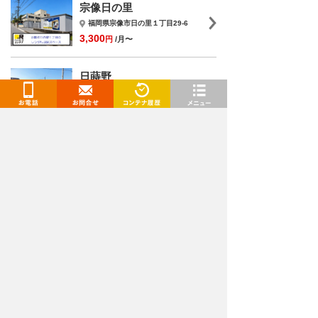
宗像日の里
福岡県宗像市日の里１丁目29-6
3,300
円
/月〜
日蒔野
福岡県福津市日蒔野５丁目６－８
4,400
円
/月〜
お電話
お問合せ
閲覧履歴
メニュー
トランクルームを検索
都道府県
選択してください
施設タイプ
選択してください
月額
〜
下限
上限