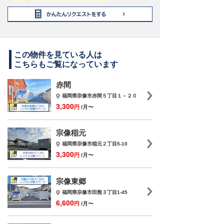
この物件を見ている人は
こちらもご覧になっています
赤間
福岡県宗像市赤間５丁目１－２０
3,300
円
/月〜
宗像稲元
福岡県宗像市稲元２丁目5-10
3,300
円
/月〜
宗像東郷
福岡県宗像市田熊３丁目1-45
6,600
円
/月〜