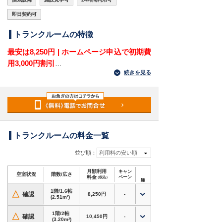
即日契約可
トランクルームの特徴
最安は8,250円 | ホームページ申込で初期費
用3,000円割引
続きを見る
愛知県名古屋市緑区大高町字西千正坊にある屋外
型トランクルームです。
JR「大高駅」から徒歩10分、国道23号線「折
戸」交差点東側の立地です。大高町・南大高・東
海市方面で、駅近くかつ車で搬入できる収納場所
を探している方に向いています。
トランクルームの料金一覧
駅徒歩圏でありながら幹線道路にも近く、衣類・
並び順：
利用料の安い順
季節用品・家電・アウトドア用品などをまとめて
月額利用
キャン
保管できます。ページ上でバイクの搬入も可能と
空室状況
階数/広さ
料金
ペーン
（税込）
されており、バイク収納を検討している方にもお
1階/1.6帖
すすめです。
△
確認
8,250円
-
(2.51m²)
対応用途・設備
1階/2帖
△
確認
10,450円
-
(3.20m²)