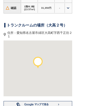
・アウトドア用品・スポーツ用品・大型荷物の保
管にも対応
1階/8.3帖
△
確認
31,350円
-
・衣類・季節用品・家電・趣味道具など、自宅の
(13.57m²)
収納スペース確保に
・書類・資材・在庫商品など、個人〜法人利用ま
で対応
トランクルームの場所（大高２号）
・換気設備あり、施設見学対応・24時間利用可
住所：愛知県名古屋市緑区大高町字西千正坊２
１
ホームページからのお申込みで初期費用3,000円
割引！
対象タイプのキャンペーン内容は料金表をご確認
ください。内覧やサイズのご相談もお気軽にどう
ぞ。
愛知県名古屋市緑区大高町周辺で格安トランクル
ーム・レンタル倉庫・貸し倉庫をお探しなら、
ド
ッとあ〜るコンテナ 大高２号
へ！