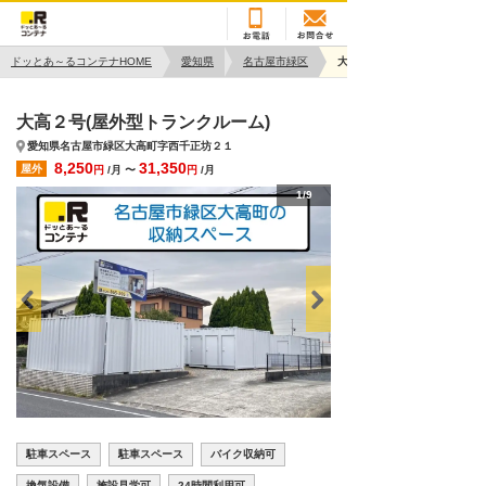
ドッとあ～るコンテナHOME
愛知県
名古屋市緑区
大高２号
大高２号(屋外型トランクルーム)
愛知県名古屋市緑区大高町字西千正坊２１
8,250
31,350
屋外
円
/月 〜
円
/月
1/9
駐車スペース
駐車スペース
バイク収納可
換気設備
施設見学可
24時間利用可