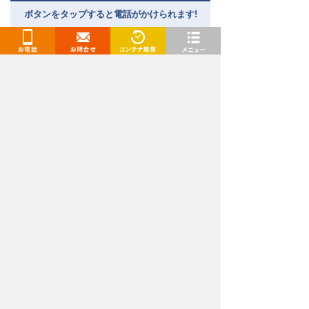
ボタンをタップすると電話がかけられます!
［受付時間］9:00～18:00｜
通話料無料
お電話
お問合せ
閲覧履歴
メニュー
トランクルーム、レンタルコンテナ、レンタル倉庫
（貸し倉庫）、レンタルボックスをお探しなら「ド
ッとあ〜るコンテナ」
関東エリア（東京都、千葉県、埼玉県、神奈川県、茨城
県）、東海エリア（愛知県・名古屋、岐阜県）、九州・山口
エリア（福岡県、佐賀県、長崎県、熊本県、大分県、宮崎
県、山口県）でトランクルームを展開中です。格安の料金で
続きを見る
トランクルームをご提供！
安いだけでなく、ご利用は最短当日からとお急ぎの方でも安
心してご利用いただけます。セキュリティや空調対策も万全
弊社が提供するレンタル収納スペースは、レンタル収納
な屋内型や場所や部屋数の多い身近な屋外型、バイクコンテ
スペース推進協議会の審査を受け、常に安全・安心に収
納スペースを利用できる施設として推奨を受けておりま
ナと、トランクルームの種類も豊富。その他サイズ・広さ、