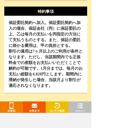
特約事項
保証委託契約へ加入。保証委託契約へ加
入の場合、保証会社（丙）に保証委託の
上、乙は毎月の支払いを丙指定の方法に
て支払うものとする。また、保証の委託
に掛かる費用は、甲の負担とする。
割引の適用は
7
ヶ月以上のご利用が条件と
なります。ただし、当該期間内でも正規
料金での差額をお支払いいただくことで
解約が可能です。
1
月分までは、毎月のお
支払い総額を
4,820
円とします。期間内に
滞納が発生した場合、当該月より割引が
適応されなくなります。
契約手続きに進む
お電話
お問合せ
閲覧履歴
メニュー
WEB契約なら-3,000円OFF！