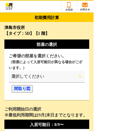
初期費用計算
津島市役所
【タイプ：5D】【1 階】
部屋の選択
ご希望の部屋を選択ください。
（部屋によって入居可能日が異なる場合がござ
います。）
選択してください
間取り図
ご利用開始日の選択
※最低利用期間は[
9
月]末日までとなります。
2026年8月
Su
Mo
Tu
We
Th
Fr
Sa
入居可能日：
8/9〜
26
27
28
29
30
31
1