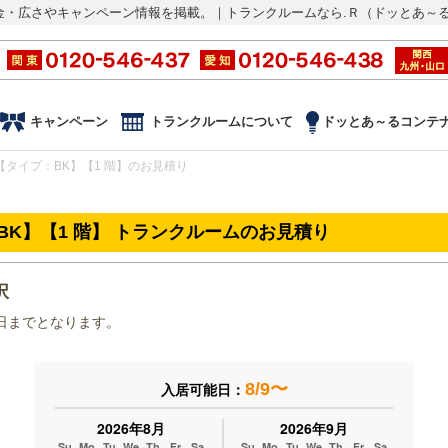
金・広さやキャンペーン情報を掲載。｜トランクルームなら.Ｒ（ドッとあ～
キャンペーン
トランクルームについて
ドッとあ～るコンテ
【タイプ：BK】【1 階】のお見積り
BK】【1 階】 トランクルームのお見積り
択
末日までとなります。
8/9〜
入居可能日：
2026年8月
2026年9月
Su
Mo
Tu
We
Th
Fr
Sa
Su
Mo
Tu
We
Th
Fr
Sa