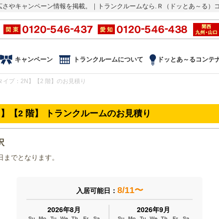
広さやキャンペーン情報を掲載。｜トランクルームなら.Ｒ（ドッとあ～る）
キャンペーン
トランクルームについて
ドッとあ～るコンテ
タイプ：2N】【2 階】のお見積り
N】【2 階】 トランクルームのお見積り
択
末日までとなります。
8/11〜
入居可能日：
2026年8月
2026年9月
Su
Mo
Tu
We
Th
Fr
Sa
Su
Mo
Tu
We
Th
Fr
Sa