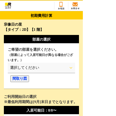
初期費用計算
宗像日の里
【タイプ：2D】【1 階】
部屋の選択
ご希望の部屋を選択ください。
（部屋によって入居可能日が異なる場合がござ
います。）
選択してください
間取り図
ご利用開始日の選択
※最低利用期間は[
9
月]末日までとなります。
2026年8月
Su
Mo
Tu
We
Th
Fr
Sa
入居可能日：
8/8〜
26
27
28
29
30
31
1