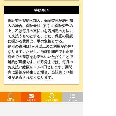
特約事項
保証委託契約へ加入。保証委託契約へ加
入の場合、保証会社（丙）に保証委託の
上、乙は毎月の支払いを丙指定の方法に
て支払うものとする。また、保証の委託
に掛かる費用は、甲の負担とする。
割引の適用は
4
ヶ月以上のご利用が条件と
なります。ただし、当該期間内でも正規
料金での差額をお支払いいただくことで
解約が可能です。
10
月分までは、毎月の
お支払い総額を
11,420
円とします。期間
内に滞納が発生した場合、当該月より割
引が適応されなくなります。
契約手続きに進む
お電話
お問合せ
閲覧履歴
メニュー
WEB契約なら-3,000円OFF！