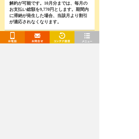
解約が可能です。
10
月分までは、毎月の
お支払い総額を
9,770
円とします。期間内
に滞納が発生した場合、当該月より割引
が適応されなくなります。
お問い合わせはこちら
お電話
お問合せ
閲覧履歴
メニュー
お電話で相談をご希望の方
0120-741-328
平日 9:00～19:00受付
土日祝日 9:00～17:00受付(年末年始を除く)