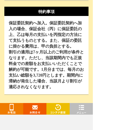
特約事項
保証委託契約へ加入。保証委託契約へ加
入の場合、保証会社（丙）に保証委託の
上、乙は毎月の支払いを丙指定の方法に
て支払うものとする。また、保証の委託
に掛かる費用は、甲の負担とする。
割引の適用は
7
ヶ月以上のご利用が条件と
なります。ただし、当該期間内でも正規
料金での差額をお支払いいただくことで
解約が可能です。
1
月分までは、毎月のお
支払い総額を
3,720
円とします。期間内に
滞納が発生した場合、当該月より割引が
適応されなくなります。
契約手続きに進む
お電話
お問合せ
閲覧履歴
メニュー
WEB契約なら-3,000円OFF！