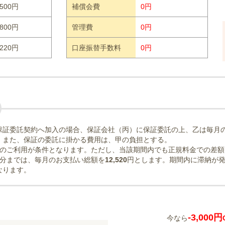
500円
補償会費
0円
800円
管理費
0円
220円
口座振替手数料
0円
保証委託契約へ加入の場合、保証会社（丙）に保証委託の上、乙は毎月
。また、保証の委託に掛かる費用は、甲の負担とする。
のご利用が条件となります。ただし、当該期間内でも正規料金での差額
分までは、毎月のお支払い総額を
12,520
円とします。期間内に滞納が
なります。
-3,000円
今なら