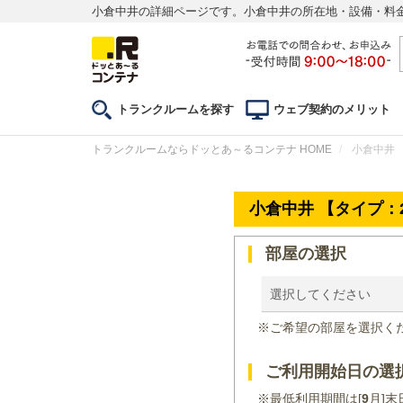
小倉中井の詳細ページです。小倉中井の所在地・設備・料
トランクルームを探す
ウェブ契約のメリット
トランクルームならドッとあ～るコンテナ HOME
小倉中井 
小倉中井 【タイプ：
部屋の選択
選択してください
※ご希望の部屋を選択く
ご利用開始日の選
※最低利用期間は[
9
月]