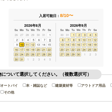
8/10〜
入居可能日：
2026年8月
2026年9月
Su
Mo
Tu
We
Th
Fr
Sa
Su
Mo
Tu
We
Th
Fr
Sa
26
27
28
29
30
31
1
30
31
1
2
3
4
5
2
3
4
5
6
7
8
6
7
8
9
10
11
12
9
10
11
12
13
14
15
13
14
15
16
17
18
19
16
17
18
19
20
21
22
20
21
22
23
24
25
26
23
24
25
26
27
28
29
27
28
29
30
1
2
3
30
31
1
2
3
4
5
物について選択してください。（複数選択可）
オートバイ
本・雑誌など
建築資材等
アウトドア用品
その他