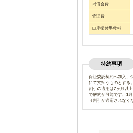
補償会費
管理費
口座振替手数料
特約事項
保証委託契約へ加入。
にて支払うものとする
割引の適用は
7
ヶ月以上
で解約が可能です。
1
月
り割引が適応されなく