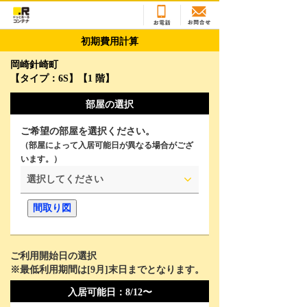
初期費用計算
岡崎針崎町
【タイプ：6S】【1 階】
部屋の選択
ご希望の部屋を選択ください。
（部屋によって入居可能日が異なる場合がござ
います。）
選択してください
間取り図
ご利用開始日の選択
※最低利用期間は[
9
月]末日までとなります。
2026年8月
Su
Mo
Tu
We
Th
Fr
Sa
入居可能日：
8/12〜
26
27
28
29
30
31
1