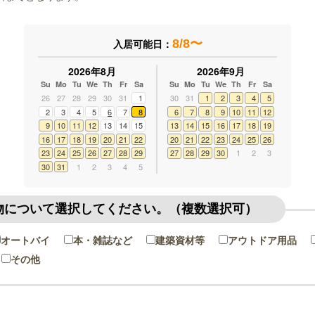
8/8〜
入居可能日：
2026年8月
2026年9月
Su
Mo
Tu
We
Th
Fr
Sa
Su
Mo
Tu
We
Th
Fr
Sa
26
27
28
29
30
31
1
30
31
1
2
3
4
5
2
3
4
5
6
7
8
6
7
8
9
10
11
12
9
10
11
12
13
14
15
13
14
15
16
17
18
19
16
17
18
19
20
21
22
20
21
22
23
24
25
26
23
24
25
26
27
28
29
27
28
29
30
1
2
3
30
31
1
2
3
4
5
物について選択してください。（複数選択可）
オートバイ
本・雑誌など
建築資材等
アウトドア用品
その他