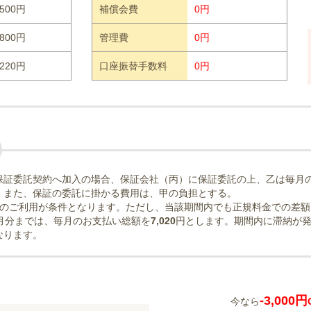
500円
補償会費
0円
800円
管理費
0円
220円
口座振替手数料
0円
保証委託契約へ加入の場合、保証会社（丙）に保証委託の上、乙は毎月
。また、保証の委託に掛かる費用は、甲の負担とする。
のご利用が条件となります。ただし、当該期間内でも正規料金での差額
月分までは、毎月のお支払い総額を
7,020
円とします。期間内に滞納が
なります。
-3,000円
今なら