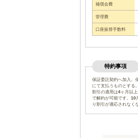
補償会費
管理費
口座振替手数料
特約事項
保証委託契約へ加入。
にて支払うものとする
割引の適用は
4
ヶ月以上
で解約が可能です。
10
り割引が適応されなく