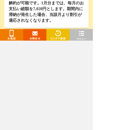
解約が可能です。
1
月分までは、毎月のお
支払い総額を
7,020
円とします。期間内に
滞納が発生した場合、当該月より割引が
適応されなくなります。
お問い合わせはこちら
お電話
お問合せ
閲覧履歴
メニュー
お電話で相談をご希望の方
0120-741-328
平日 9:00～19:00受付
土日祝日 9:00～17:00受付(年末年始を除く)