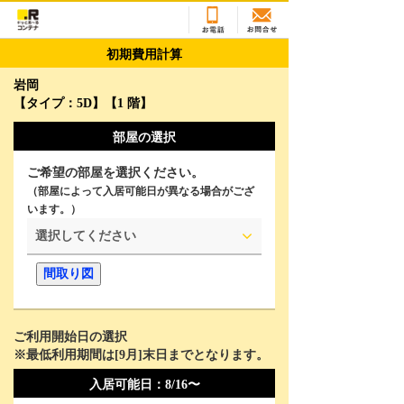
初期費用計算
岩岡
【タイプ：5D】【1 階】
部屋の選択
ご希望の部屋を選択ください。
（部屋によって入居可能日が異なる場合がござ
います。）
選択してください
間取り図
ご利用開始日の選択
※最低利用期間は[
9
月]末日までとなります。
2026年8月
Su
Mo
Tu
We
Th
Fr
Sa
入居可能日：
8/16〜
26
27
28
29
30
31
1