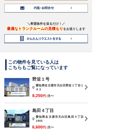
＼希望条件を送るだけ！／
最適なトランクルームの見積もり
をお送りします
この物件を見ている人は
こちらもご覧になっています
野並１号
愛知県名古屋市天白区野並１丁目１
６２
8,250
円
/月〜
島田４丁目
愛知県名古屋市天白区島田４丁目
1905
6,600
円
/月〜