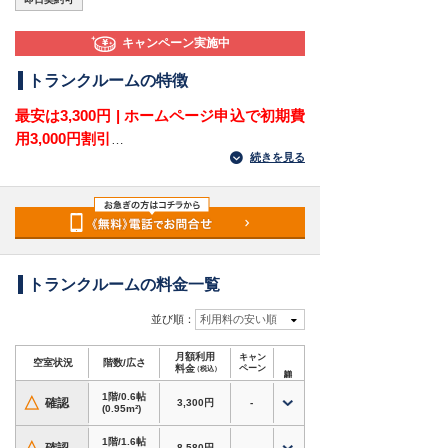
キャンペーン実施中
トランクルームの特徴
最安は3,300円 | ホームページ申込で初期費
用3,000円割引
続きを見る
愛知県名古屋市緑区相川3丁目にある屋外型トラ
ンクルームです。
地下鉄桜通線「相生山駅」から徒歩5分、戸笠小
学校西側すぐ、Seria緑相生店の隣にあります。相
川・相生山・鳴子町・篠の風・天白区野並方面で
収納場所を探している方に向いています。
トランクルームの料金一覧
駅から近い住宅地にあり、衣類・季節用品・小型
並び順：
利用料の安い順
家電・趣味道具などを自宅の外に分けて保管でき
月額利用
キャン
ます。料金表にBKタイプがあるため、バイクの
空室状況
階数/広さ
料金
ペーン
（税込）
置き場所を確保したい方にもおすすめです。
1階/0.6帖
△
確認
3,300円
-
(0.95m²)
対応用途・設備
・
バイク専用タイプあり
。自宅での屋外保管が不
1階/1.6帖
8,580円
-