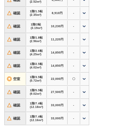
△
確認
(2.52m²)
安な方、バイクの置き場所にお困りの方にもおす
すめ
1階/1.5帖
△
確認
8,910円
-
・衣類・季節用品・家電・趣味道具など、自宅の
(2.35m²)
収納スペース確保に
1階/2帖
△
確認
10,230円
-
・引越し・単身赴任・リフォーム時の一時保管に
(3.19m²)
最適
1階/1.8帖
・防犯設備・換気設備あり、施設見学対応
△
確認
11,220円
-
(2.96m²)
ホームページからのお申込みで初期費用3,000円
1階/2.6帖
△
確認
14,850円
-
(4.25m²)
割引！
内覧やサイズのご相談もお気軽にどうぞ。
1階/2.5帖
△
確認
14,850円
-
(4.02m²)
愛知県名古屋市緑区相川周辺で格安トランクルー
1階/3.5帖
◎
空室
22,000円
〇
ム・レンタル倉庫・貸し倉庫をお探しなら、
ドッ
(5.72m²)
とあ〜るコンテナ 相生山
へ！
1階/5.5帖
△
確認
27,500円
-
(9.02m²)
1階/7.4帖
△
確認
33,000円
-
(12.18m²)
1階/7.4帖
△
確認
33,000円
-
(12.16m²)