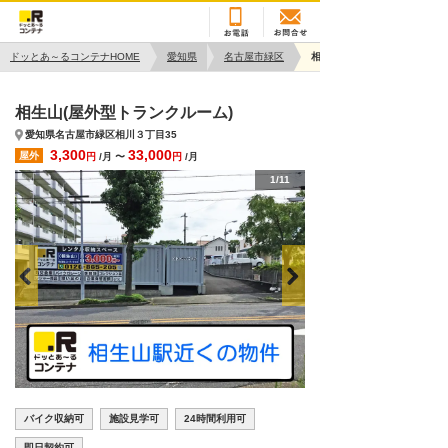
ドッとあ～るコンテナHOME
愛知県
名古屋市緑区
相生山
相生山(屋外型トランクルーム)
愛知県名古屋市緑区相川３丁目35
3,300
33,000
屋外
円
/月 〜
円
/月
1/11
バイク収納可
施設見学可
24時間利用可
即日契約可