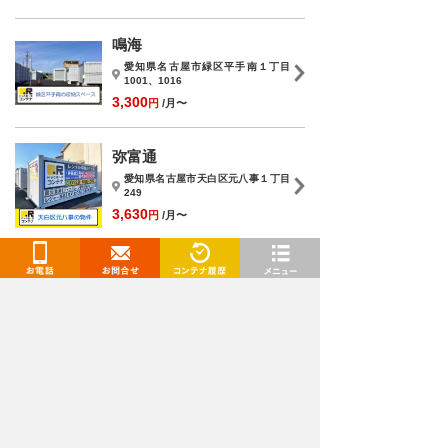
鳴海
愛知県名古屋市緑区平手南１丁目
1001、1016
3,300
円
/月〜
弥富通
愛知県名古屋市天白区元八事１丁目
249
3,630
円
/月〜
池見
お電話
お問合せ
閲覧履歴
メニュー
愛知県名古屋市天白区元八事２丁目
５
3,850
円
/月〜
トランクルームを検索
都道府県