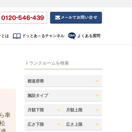
ナとは
ドッとあ～るチャンネル
よくある質問
トランクルームを検索
都道府県
施設タイプ
月額下限
月額上限
ら車
松
広さ下限
広さ上限
に適