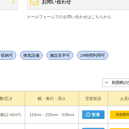
お問い合わせ
メールフォームでのお問い合わせはこちらから
ク収納可
換気設備
施設見学可
24時間利用可
利用料の
数/広さ
幅・奥行・高さ
空室状況
お見
5帖(2.42m²)
110cm・220cm・230cm
初期費