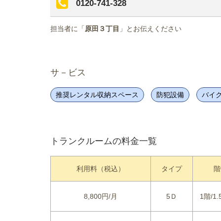
0120-741-328
担当者に「
原田３丁目
」とお伝えください
サ－ビス
推奨レンタル収納スペース
防犯設備
バイ
トランクルームの料金一覧
利用料（税込）
タイプ
階
8,800円/月
5Ｄ
1階/1.