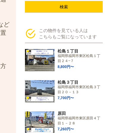
検索
など
この物件を見ている人は
の置
こちらもご覧になっています
松島１丁目
福岡県福岡市東区松島１丁
目２４−７
の方
8,800円〜
松島３丁目
福岡県福岡市東区松島３丁
目２０－１３
7,700円〜
原田
福岡県福岡市東区原田４丁
目１－２８
7,260円〜