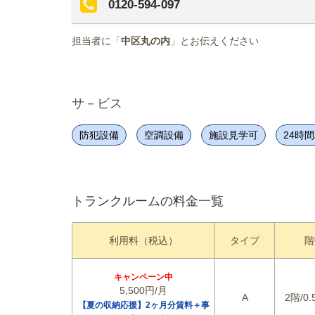
0120-594-097
担当者に「
中区丸の内
」とお伝えください
サ－ビス
防犯設備
空調設備
施設見学可
24時
トランクルームの料金一覧
利用料（税込）
タイプ
階
キャンペーン中
5,500円/月
A
2階/0.
【夏の収納応援】2ヶ月分賃料＋事