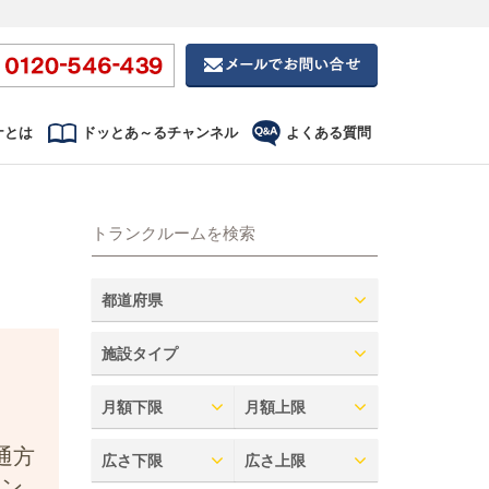
ナとは
ドッとあ～るチャンネル
よくある質問
トランクルームを検索
都道府県
施設タイプ
月額下限
月額上限
通方
広さ下限
広さ上限
ョン