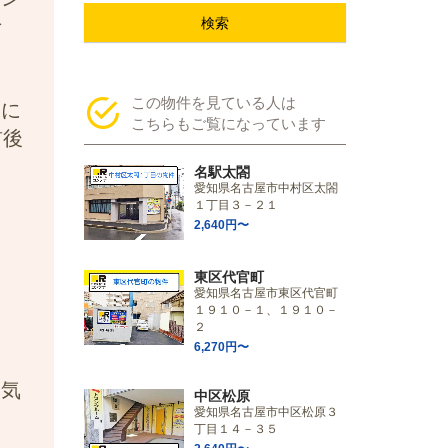
で
検索
この物件を見ている人は
内に
こちらもご覧になっています
前後
名駅太閤
愛知県名古屋市中村区太閤
１丁目３－２１
2,640円〜
東区代官町
愛知県名古屋市東区代官町
１９１０－１、１９１０－
２
6,270円〜
お気
中区松原
愛知県名古屋市中区松原３
丁目１４－３５