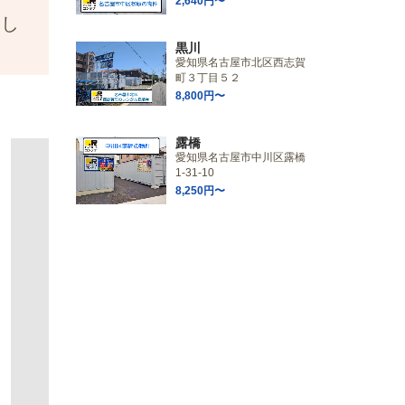
2,640円〜
探し
黒川
愛知県名古屋市北区西志賀
町３丁目５２
8,800円〜
露橋
愛知県名古屋市中川区露橋
1-31-10
8,250円〜