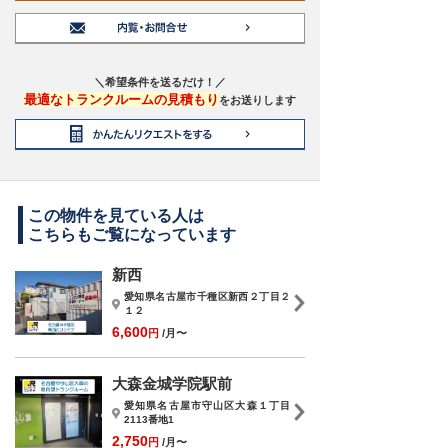
＼希望条件を送るだけ！／
最適なトランクルームの見積もり
をお送りします
この物件を見ている人は
こちらもご覧になっています
新西
愛知県名古屋市千種区新西２丁目２
１２
6,600
円
/月〜
大森金城学院駅前
愛知県名古屋市守山区大森１丁目
2113番地1
2,750
円
/月〜