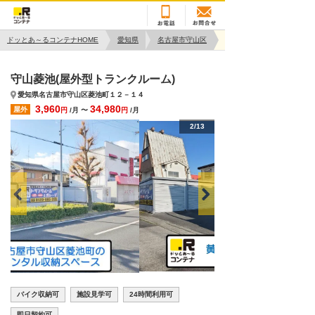
ドッとあ～るコンテナHOME
愛知県
名古屋市守山区
守山菱池(屋外型トランクルーム)
愛知県名古屋市守山区菱池町１２－１４
3,960
34,980
屋外
円
/月 〜
円
/月
2/13
バイク収納可
施設見学可
24時間利用可
即日契約可