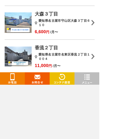
大森３丁目
愛知県名古屋市守山区大森３丁目６
１０
6,600
円
/月〜
香流２丁目
愛知県名古屋市名東区香流２丁目１
００４
11,000
円
/月〜
西城
お電話
お問合せ
閲覧履歴
メニュー
愛知県名古屋市守山区西城１丁目１
１－２０
7,700
円
/月〜
トランクルームを検索
都道府県