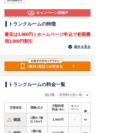
キャンペーン実施中
トランクルームの特徴
最安は3,960円 | ホームページ申込で初期費
用3,000円割引
続きを見る
愛知県名古屋市守山区菱池町にある屋外型トラン
クルームです。
名鉄瀬戸線「小幡駅」から車で7分・徒歩16分、
千代田街道沿いにあり、あみやき亭守山店の目の
前に位置しています。菱池町・小幡・茶臼前・大
森・尾張旭市方面で収納場所を探している方に向
トランクルームの料金一覧
いています。
並び順：
利用料の安い順
千代田街道沿いで車移動のついでに荷物を出し入
月額利用
キャン
れしやすく、季節用品や家電、アウトドア用品、
空室状況
階数/広さ
料金
ペーン
（税込）
大型荷物の保管におすすめです。スロープ付きの
1階/0.7帖
バイクガレージもあるため、バイクの置き場所を
△
確認
3,960円
-
(1.14m²)
確保したい方にも活用できます。
1階/1帖
5,610円
-