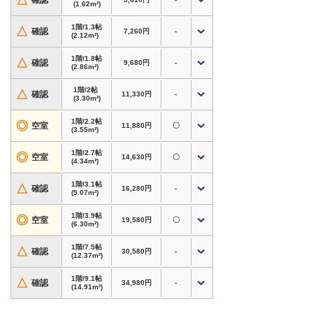
△
確認
(1.62m²)
対応用途・設備
・
バイク専用タイプあり
。自宅での屋外保管が不
1階/1.3帖
△
確認
7,260円
-
安な方、バイクの置き場所にお困りの方にもおす
(2.12m²)
すめ
1階/1.8帖
△
確認
9,680円
-
・アウトドア用品・スポーツ用品・大型荷物の保
(2.86m²)
管にも対応
1階/2帖
・衣類・季節用品・家電・趣味道具など、自宅の
△
確認
11,330円
-
(3.30m²)
収納スペース確保に
・24時間365日利用可、短期利用OK
1階/2.2帖
◎
空室
11,880円
〇
(3.55m²)
ホームページからのお申込みで初期費用3,000円
1階/2.7帖
◎
空室
14,630円
〇
割引！
(4.34m²)
対象タイプのキャンペーン内容は料金表をご確認
1階/3.1帖
△
確認
16,280円
-
ください。内覧やサイズのご相談もお気軽にどう
(5.07m²)
ぞ。
1階/3.9帖
◎
空室
19,580円
〇
(6.30m²)
愛知県名古屋市守山区菱池町周辺で格安トランク
ルーム・レンタル倉庫・貸し倉庫をお探しなら、
1階/7.5帖
△
確認
30,580円
-
(12.37m²)
ドッとあ〜るコンテナ 守山菱池
へ！
1階/9.1帖
△
確認
34,980円
-
(14.91m²)