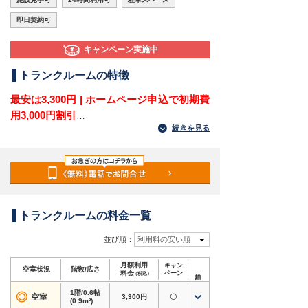
即日契約可
キャンペーン実施中
トランクルームの特徴
最安は3,300円 | ホームページ申込で初期費
用3,000円割引
続きを見る
愛知県名古屋市守山区向台3丁目にある屋外型ト
ランクルームです。
名鉄瀬戸線「大森・金城学院前駅」方面から車で
約10分、天子田小学校から徒歩6分、V・drug天子
田店近くの立地です。向台・天子田・大森・大森
金城学院前方面で収納場所をお探しの方に向いて
トランクルームの料金一覧
います。
並び順：
利用料の安い順
住宅地に近く、衣類や季節用品、家電、趣味道具
月額利用
キャン
などを自宅の外に分けて保管できます。電源付き
空室状況
階数/広さ
料金
ペーン
（税込）
のバイクガレージもあるため、バイクの置き場所
1階/0.6帖
を確保したい方にもおすすめです。
◎
空室
3,300円
〇
(0.9m²)