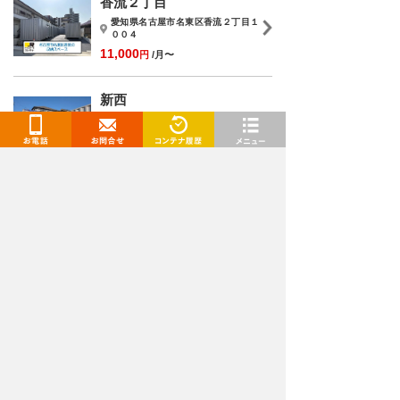
香流２丁目
愛知県名古屋市名東区香流２丁目１
００４
11,000
円
/月〜
新西
愛知県名古屋市千種区新西２丁目２
１２
6,600
円
/月〜
お電話
お問合せ
閲覧履歴
メニュー
トランクルームを検索
都道府県
選択してください
施設タイプ
選択してください
月額