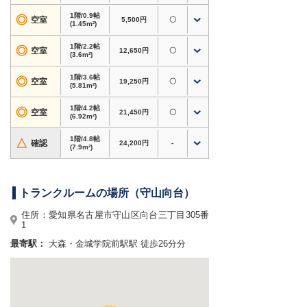
対応用途・設備
1階/0.9帖
◎
空室
5,500円
〇
(1.45m²)
・
バイク専用タイプあり
。自宅での屋外保管が不
安な方、バイクの置き場所にお困りの方にもおす
1階/2.2帖
◎
空室
12,650円
〇
すめ
(3.6m²)
・衣類・季節用品・家電・趣味道具など、自宅の
1階/3.6帖
◎
空室
19,250円
〇
収納スペース確保に
(5.81m²)
・書類・資材・在庫商品など、個人〜法人利用ま
1階/4.2帖
で対応
◎
空室
21,450円
〇
(6.92m²)
・24時間365日利用可、短期利用OK
1階/4.8帖
△
確認
24,200円
-
(7.9m²)
ホームページからのお申込みで初期費用3,000円
割引！
対象タイプのキャンペーン内容は料金表をご確認
トランクルームの場所（守山向台）
ください。内覧やサイズのご相談もお気軽にどう
ぞ。
住所：愛知県名古屋市守山区向台三丁目305番
1
愛知県名古屋市守山区向台周辺で格安トランクル
最寄駅：
大森・金城学院前駅駅 徒歩26分分
ーム・レンタル倉庫・貸し倉庫をお探しなら、
ド
ッとあ〜るコンテナ 守山向台
へ！