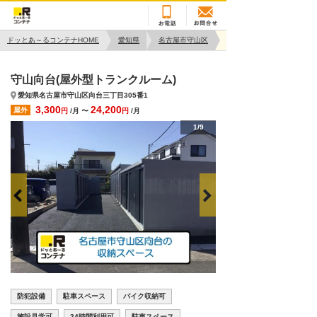
ドッとあ～るコンテナHOME
愛知県
名古屋市守山区
守山向台(屋外型トランクルーム)
愛知県名古屋市守山区向台三丁目305番1
3,300
24,200
屋外
円
/月 〜
円
/月
1/9
防犯設備
駐車スペース
バイク収納可
施設見学可
24時間利用可
駐車スペース