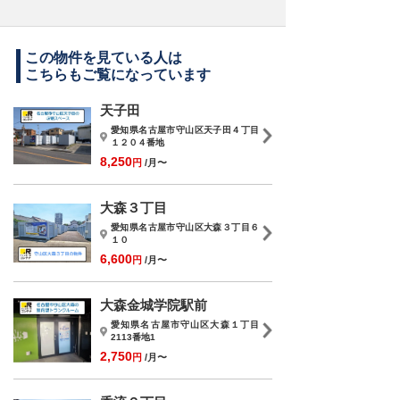
この物件を見ている人は
こちらもご覧になっています
天子田
愛知県名古屋市守山区天子田４丁目
１２０４番地
8,250
円
/月〜
大森３丁目
愛知県名古屋市守山区大森３丁目６
１０
6,600
円
/月〜
大森金城学院駅前
愛知県名古屋市守山区大森１丁目
2113番地1
2,750
円
/月〜