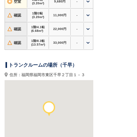
◎
空室
9,680円
-
・衣類・季節用品・家電・趣味道具など、自宅の
(3.20m²)
収納スペース確保に
1階/2帖
△
確認
11,000円
-
・アウトドア用品・スポーツ用品・大型荷物の保
(3.20m²)
管にも対応
1階/4.1帖
・24時間365日利用可、短期利用OK
△
確認
22,000円
-
(6.68m²)
ホームページからのお申込みで初期費用3,000円
1階/8.3帖
△
確認
33,000円
-
(13.57m²)
割引！
内覧やサイズのご相談もお気軽にどうぞ。
トランクルームの場所（千早）
福岡県福岡市東区千早周辺で格安トランクルー
ム・レンタル倉庫・貸し倉庫をお探しなら、
ドッ
住所：福岡県福岡市東区千早２丁目１－３
とあ〜るコンテナ 千早
へ！