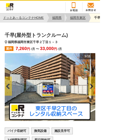
ドッとあ～るコンテナHOME
福岡県
福岡市東区
千早
千早(屋外型トランクルーム)
福岡県福岡市東区千早２丁目１－３
7,260
33,000
屋外
円
/月 〜
円
/月
1/11
バイク収納可
換気設備
施設見学可
24時間利用可
即日契約可