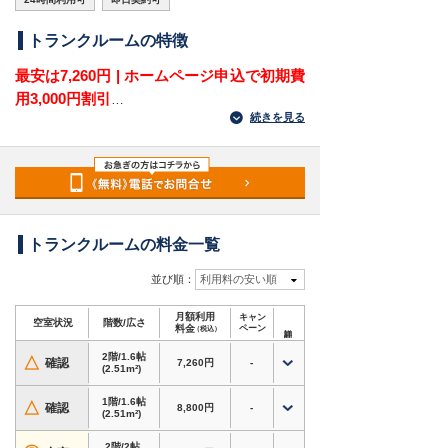
トランクルームの特徴
最安は7,260円 | ホームページ申込で初期費
用3,000円割引
続きを見る
福岡県福岡市東区千早2丁目にある屋外型トラン
クルームです。JR鹿児島本線「千早駅」から車で
5分圏内、マックスバリュ千早店のすぐそばにあ
り、千早・香椎・名島・香住ヶ丘方面から荷物を
運びやすい立地です。福岡市東区千早周辺で、車
で出し入れできる収納場所をお探しの方に適して
トランクルームの料金一覧
います。
並び順：
利用料の安い順
住宅地や商業施設が多い千早2丁目では、衣類や
月額利用
キャン
季節用品、家電、趣味道具などを自宅の外に分け
空室状況
階数/広さ
料金
ペーン
（税込）
て保管したい方におすすめです。日常の荷物整理
2階/1.6帖
から引越し前後の一時保管まで活用できるトラン
△
確認
7,260円
-
(2.51m²)
クルーム・レンタル倉庫・貸し倉庫です。
1階/1.6帖
△
確認
8,800円
-
(2.51m²)
対応用途・設備
・料金を安く抑えやすい
2階タイプあり
2階/2帖