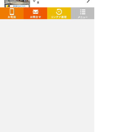
８
7,260
円
/月〜
お電話
お問合せ
閲覧履歴
メニュー
トランクルームを検索
都道府県
選択してください
施設タイプ
選択してください
月額
〜
下限
上限
広さ
〜
下限
上限