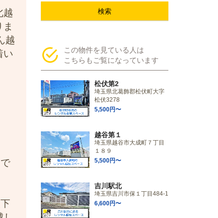
北越
検索
りま
ん越
この物件を見ている人は
着い
こちらもご覧になっています
松伏第2
埼玉県北葛飾郡松伏町大字
松伏3278
5,500円〜
越谷第１
埼玉県越谷市大成町７丁目
１８９
ムで
5,500円〜
吉川駅北
埼玉県吉川市保１丁目484-1
談下
6,600円〜
越し