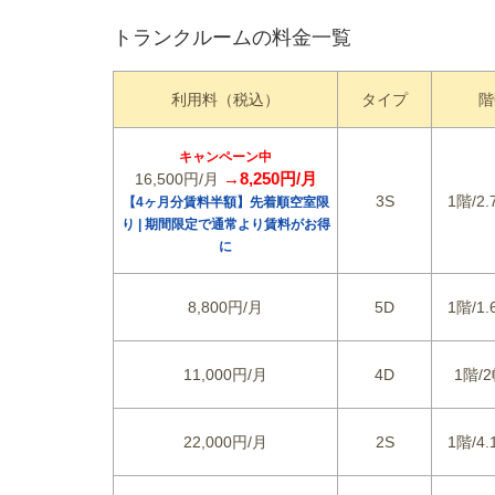
トランクルームの料金一覧
利用料（税込）
タイプ
階
キャンペーン中
→8,250円/月
16,500円/月
3S
1階/2.
【4ヶ月分賃料半額】先着順空室限
り | 期間限定で通常より賃料がお得
に
8,800円/月
5D
1階/1.
11,000円/月
4D
1階/2
22,000円/月
2S
1階/4.