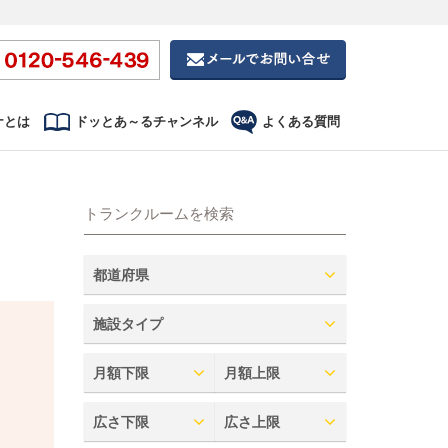
ナとは
ドッとあ～るチャンネル
よくある質問
トランクルームを検索
都道府県
施設タイプ
月額下限
月額上限
広さ下限
広さ上限