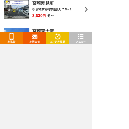
宮崎潮見町
宮崎県宮崎市潮見町７５−１
3,630
円
/月〜
宮崎東大淀
宮崎県宮崎市東大淀２丁目5
5,225
円
/月〜
お電話
お問合せ
閲覧履歴
メニュー
トランクルームを検索
都道府県
選択してください
施設タイプ
選択してください
月額
〜
下限
上限