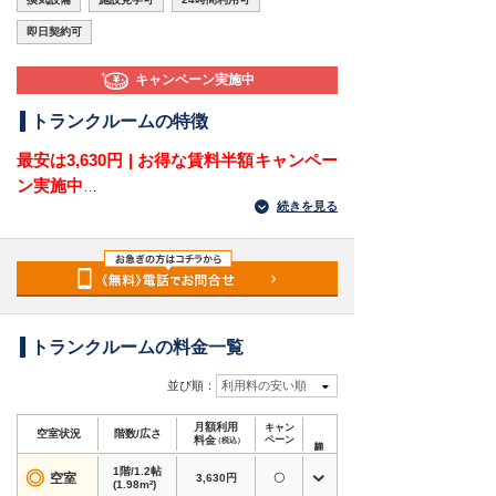
即日契約可
キャンペーン実施中
トランクルームの特徴
最安は3,630円 | お得な賃料半額キャンペー
ン実施中
続きを見る
宮崎県宮崎市浮城町にある屋外型トランクルーム
です。JR日豊本線「宮崎神宮駅」から車で約4
分、お菓子の日髙 浮ノ城店の近くにあり、浮城
町・神宮東・柳丸町・江平方面から荷物を運びや
すい立地です。宮崎市浮城町周辺で、車で出し入
れできる収納場所をお探しの方に適しています。
トランクルームの料金一覧
住宅地や生活道路が広がる浮城町では、衣類や季
並び順：
利用料の安い順
節用品、家電、趣味道具などを自宅の外に分けて
月額利用
キャン
保管したいニーズがあります。バイク専用コンテ
空室状況
階数/広さ
料金
ペーン
（税込）
ナもあるため、荷物の整理だけでなく、バイクの
1階/1.2帖
置き場所にお困りの方にもおすすめのトランクル
◎
空室
3,630円
〇
(1.98m²)