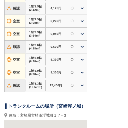
ーム・レンタル倉庫・貸し倉庫です。
1階/1.5帖
△
確認
4,125円
〇
(2.42m²)
対応用途・設備
・
バイク専用タイプあり
。自宅での屋外保管が不
1階/1.9帖
◎
空室
5,225円
〇
安な方、バイクの置き場所にお困りの方にもおす
(3.08m²)
すめ
1階/2.3帖
◎
空室
6,050円
〇
・衣類・季節用品・家電・趣味道具など、自宅の
(3.64m²)
収納スペース確保に
1階/2.6帖
・書類・資材・在庫商品など、個人〜法人利用ま
△
確認
6,600円
〇
(4.18m²)
で対応
・24時間365日利用可、短期利用OK
1階/3.9帖
◎
空室
9,350円
〇
(6.38m²)
ホームページからのお申込みで初期費用3,000円
1階/3.9帖
◎
空室
9,350円
〇
割引！
(6.38m²)
賃料半額キャンペーン対象タイプもございます。
1階/8.3帖
△
確認
15,400円
〇
内覧やサイズのご相談もお気軽にどうぞ。
(13.57m²)
宮崎県宮崎市浮城町周辺で格安トランクルーム・
レンタル倉庫・貸し倉庫をお探しなら、
ドッと
トランクルームの場所（宮崎浮ノ城）
あ〜るコンテナ 宮崎浮ノ城
へ！
住所：宮崎県宮崎市浮城町１７−３