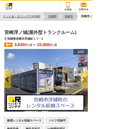
ドッとあ～るコンテナHOME
宮崎県
宮崎市
宮崎浮ノ城
宮崎浮ノ城(屋外型トランクルーム)
宮崎県宮崎市浮城町１７−３
3,630
15,400
屋外
円
/月 〜
円
/月
1/13
推奨レンタル収納スペース
バイク収納可
換気設備
施設見学可
24時間利用可