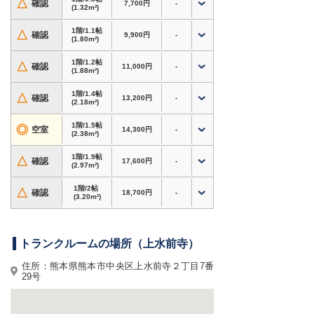
△
確認
7,700円
-
収納スペース確保に
(1.32m²)
・引越し・単身赴任・リフォーム時の一時保管に
1階/1.1帖
△
確認
9,900円
-
最適
(1.80m²)
・書類・資材・在庫商品など、個人〜法人利用ま
1階/1.2帖
で対応
△
確認
11,000円
-
(1.88m²)
・防犯設備・空調設備・換気設備あり、施設見学
対応
1階/1.4帖
△
確認
13,200円
-
(2.18m²)
ホームページからのお申込みで初期費用3,000円
1階/1.5帖
◎
空室
14,300円
-
割引！
(2.38m²)
内覧やサイズのご相談もお気軽にどうぞ。
1階/1.9帖
△
確認
17,600円
-
(2.97m²)
熊本県熊本市中央区上水前寺周辺で格安トランク
1階/2帖
ルーム・レンタル倉庫・貸し倉庫をお探しなら、
△
確認
18,700円
-
(3.20m²)
ドッとあ〜るコンテナ 上水前寺
へ！
トランクルームの場所（上水前寺）
住所：熊本県熊本市中央区上水前寺２丁目7番
29号