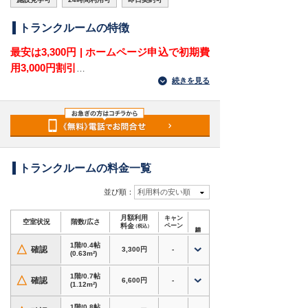
トランクルームの特徴
最安は3,300円 | ホームページ申込で初期費
用3,000円割引
続きを見る
熊本県熊本市中央区上水前寺2丁目にある屋内型
トランクルームです。龍蛇平公園の近くにあり、
上水前寺・水前寺・神水・帯山方面から利用しや
すい立地です。熊本市中央区上水前寺周辺で、衣
類や書類を屋内で保管できる収納場所をお探しの
方に適しています。
トランクルームの料金一覧
屋内型のため、衣類・季節用品・書類・家電など
並び順：
利用料の安い順
を天候の影響を受けにくい環境で保管できます。
月額利用
キャン
0.4帖から2帖まで選べるため、少量の荷物整理か
空室状況
階数/広さ
料金
ペーン
（税込）
ら引越し前後の一時保管、法人の書類・在庫保管
1階/0.4帖
まで活用できるトランクルーム・レンタル倉庫・
△
確認
3,300円
-
(0.63m²)
貸し倉庫です。
1階/0.7帖
△
確認
6,600円
-
(1.12m²)
対応用途・設備
・衣類・季節用品・家電・趣味道具など、自宅の
1階/0.8帖