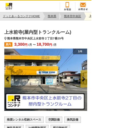
ドッとあ～るコンテナHOME
熊本県
熊本市中央区
上水前寺
上水前寺(屋内型トランクルーム)
熊本県熊本市中央区上水前寺２丁目7番29号
3,300
18,700
屋内
円
/月 〜
円
/月
1/6
推奨レンタル収納スペース
空調設備
換気設備
施設見学可
24時間利用可
即日契約可