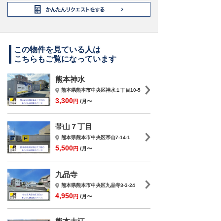
この物件を見ている人は
こちらもご覧になっています
熊本神水
熊本県熊本市中央区神水１丁目10-5
3,300
円
/月〜
帯山７丁目
熊本県熊本市中央区帯山7-14-1
5,500
円
/月〜
九品寺
熊本県熊本市中央区九品寺3-3-24
4,950
円
/月〜