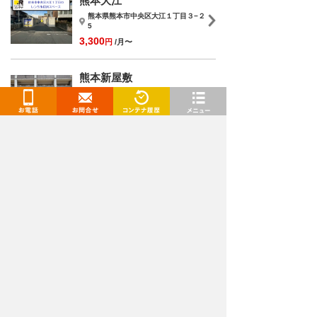
熊本大江
熊本県熊本市中央区大江１丁目３−２
5
3,300
円
/月〜
熊本新屋敷
熊本県熊本市中央区新屋敷1丁目9-
30 ﾊｲﾘｯﾋ新屋敷
4,400
円
/月〜
お電話
お問合せ
閲覧履歴
メニュー
トランクルームを検索
都道府県
選択してください
施設タイプ
選択してください
月額
〜