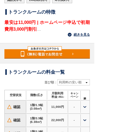
トランクルームの特徴
最安は11,000円 | ホームページ申込で初期
費用3,000円割引
続きを見る
福岡県福岡市南区桧原6丁目にある屋外型トラン
クルームです。ジョイフル桧原店から花畑園芸公
園方面へ向かってすぐ、桧原運動公園の近くにあ
り、桧原・花畑・柏原・長住方面から荷物を運び
やすい立地です。福岡市南区桧原周辺で、自宅以
外の収納場所をお探しの方に適しています。
トランクルームの料金一覧
住宅地が広がる桧原6丁目では、衣類や季節用
並び順：
利用料の安い順
品、家電、アウトドア用品などを自宅の外に分け
月額利用
キャン
て保管したいニーズがあります。2帖から8.3帖ま
空室状況
階数/広さ
料金
ペーン
（税込）
で選べるため、普段使わない荷物の整理から大型
1階/1.9帖
荷物の一時保管まで活用できるトランクルーム・
△
確認
11,000円
-
(3.08m²)
レンタル倉庫・貸し倉庫です。
1階/3.9帖
△
確認
22,000円
-
(6.38m²)
対応用途・設備
・衣類・季節用品・家電・趣味道具など、自宅の
1階/3.9帖