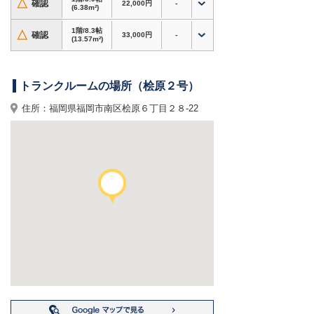
△
確認
22,000円
-
収納スペース確保に
(6.38m²)
・アウトドア用品・スポーツ用品・大型荷物の保
1階/8.3帖
△
確認
33,000円
-
管にも対応
(13.57m²)
・書類・資材・在庫商品など、個人〜法人利用ま
で対応
・防犯設備・換気設備あり、施設見学対応
トランクルームの場所（桧原２号）
ホームページからのお申込みで初期費用3,000円
住所：福岡県福岡市南区桧原６丁目２８-22
割引！
内覧やサイズのご相談もお気軽にどうぞ。
福岡県福岡市南区桧原周辺で格安トランクルー
ム・レンタル倉庫・貸し倉庫をお探しなら、
ドッ
とあ〜るコンテナ 桧原２号
へ！