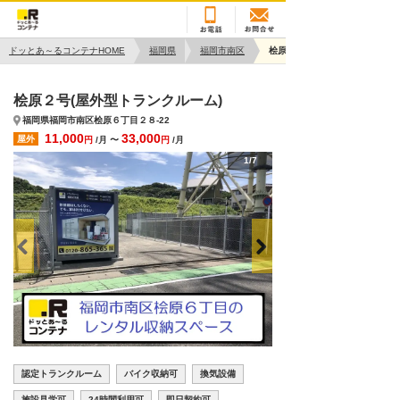
ドッとあ～るコンテナHOME
福岡県
福岡市南区
桧原２号
桧原２号(屋外型トランクルーム)
福岡県福岡市南区桧原６丁目２８-22
11,000
33,000
屋外
円
/月 〜
円
/月
1/7
認定トランクルーム
バイク収納可
換気設備
施設見学可
24時間利用可
即日契約可