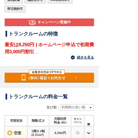
即日契約可
キャンペーン実施中
トランクルームの特徴
最安は8,250円 | ホームページ申込で初期費
用3,000円割引
続きを見る
愛知県名古屋市中村区烏森町1丁目にある屋外型
トランクルームです。
近鉄「烏森駅」から徒歩2分、黄金駅も自転車圏
内で、柳小学校・松陰高校の徒歩圏内にありま
す。佐屋街道沿いに位置し、烏森・黄金駅・角割
町・畑江通方面で収納場所を探している方に向い
トランクルームの料金一覧
ています。
並び順：
利用料の安い順
駅近くでありながら車でも荷物を運びやすく、衣
月額利用
キャン
類・季節用品・家電・趣味道具の保管におすすめ
空室状況
階数/広さ
料金
ペーン
（税込）
です。自宅の収納不足を補うだけでなく、普段使
1階/2.2帖
わない荷物や防災備蓄品の保管先としても活用で
◎
空室
6,050円
〇
(3.51m²)