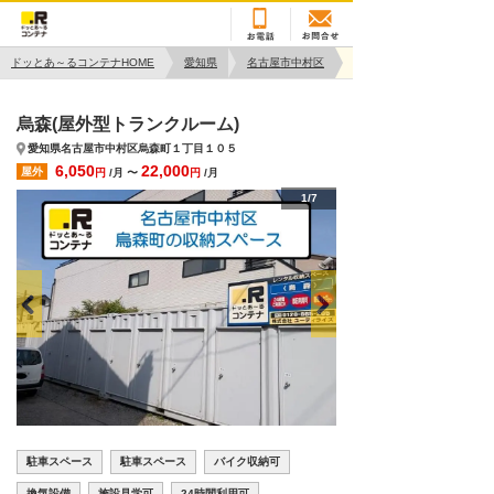
ドッとあ～るコンテナHOME
愛知県
名古屋市中村区
烏森(屋外型トランクルーム)
愛知県名古屋市中村区烏森町１丁目１０５
6,050
22,000
屋外
円
/月 〜
円
/月
1/7
駐車スペース
駐車スペース
バイク収納可
換気設備
施設見学可
24時間利用可