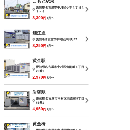
こもと駅東
愛知県名古屋市中川区小本１丁目１
７－４
3,300
円
/月〜
畑江通
愛知県名古屋市中村区沖田町97
8,250
円
/月〜
黄金駅
愛知県名古屋市中村区角割町１丁目
23番1
2,970
円
/月〜
岩塚駅
愛知県名古屋市中村区烏森町5丁目
61番1
4,950
円
/月〜
黄金橋