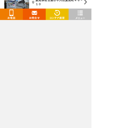
愛知県名古屋市中川区愛知町４６－
１０
4,125
円
/月〜
お電話
お問合せ
閲覧履歴
メニュー
トランクルームを検索
都道府県
選択してください
施設タイプ
選択してください
月額
〜
下限
上限
広さ
〜
下限
上限