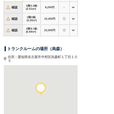
きます。
1階/1.6帖
△
確認
8,250円
-
(2.51m²)
対応用途・設備
・
バイク専用タイプあり
。自宅での屋外保管が不
1階/2帖
△
確認
10,450円
〇
安な方、バイクの置き場所にお困りの方にもおす
(3.20m²)
すめ
1階/4.1帖
△
確認
22,000円
〇
・衣類・季節用品・家電・趣味道具など、自宅の
(6.68m²)
収納スペース確保に
・書類・資材・在庫商品など、個人〜法人利用ま
で対応
トランクルームの場所（烏森）
・防犯設備・換気設備あり、施設見学対応
住所：愛知県名古屋市中村区烏森町１丁目１０
５
ホームページからのお申込みで初期費用3,000円
割引！
内覧やサイズのご相談もお気軽にどうぞ。
愛知県名古屋市中村区烏森町周辺で格安トランク
ルーム・レンタル倉庫・貸し倉庫をお探しなら、
ドッとあ〜るコンテナ 烏森
へ！