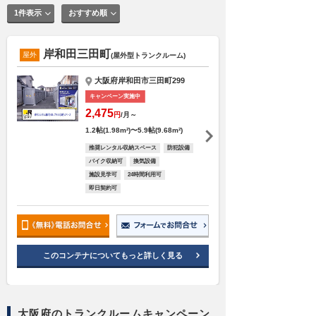
1件表示
おすすめ順
岸和田三田町
屋外
(屋外型トランクルーム)
大阪府岸和田市三田町299
キャンペーン実施中
2,475
円
/月～
1.2帖(1.98m²)〜5.9帖(9.68m²)
推奨レンタル収納スペース
防犯設備
バイク収納可
換気設備
施設見学可
24時間利用可
即日契約可
このコンテナについてもっと詳しく見る
大阪府のトランクルームキャンペーン