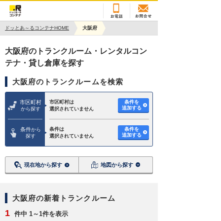
ドッとあ～るコンテナHOME
大阪府
大阪府のトランクルーム・レンタルコン
テナ・貸し倉庫を探す
大阪府のトランクルームを検索
市区町村
市区町村は
条件を
追加する
から探す
選択されていません
条件
条件は
条件を
から
追加する
探す
選択されていません
現在地から探す
地図から探す
大阪府の新着トランクルーム
1
件中 1～1件を表示