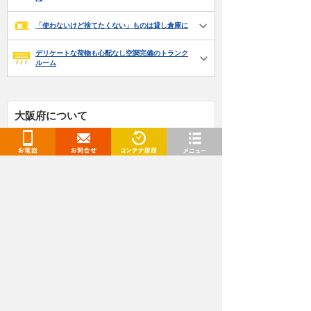
「使わないけど捨てたくない」ものは貸し倉庫に
デリケートな荷物も心配なし空調完備のトランク
ルーム
大阪府について
特色
お電話
お問合せ
閲覧履歴
メニュー
交通情報
観光情報
歴史や変貌
大阪府のトランクルーム、レンタルコンテナ、レン