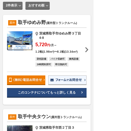
2件表示
おすすめ順
取手ゆめみ野
屋外
(屋外型トランクルーム)
茨城県取手市ゆめみ野３丁目
4-8
5,720
円
/月～
1.2帖(1.98m²)〜8.1帖(13.34m²)
防犯設備
バイク収納可
換気設備
24時間利用可
即日契約可
このコンテナについてもっと詳しく見る
取手中央タウン
屋外
(屋外型トランクルーム)
茨城県取手市西２丁目３