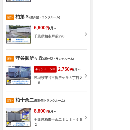
柏第３
屋外
(屋外型トランクルーム)
6,600
円
/月～
千葉県柏市戸張290
守谷御所ヶ丘
屋外
(屋外型トランクルーム)
2,750
キャンペーン中
円
/月～
茨城県守谷市御所ケ丘３丁目２
－５
柏十余二
屋外
(屋外型トランクルーム)
8,800
円
/月～
千葉県柏市十余二３１３－６５
２