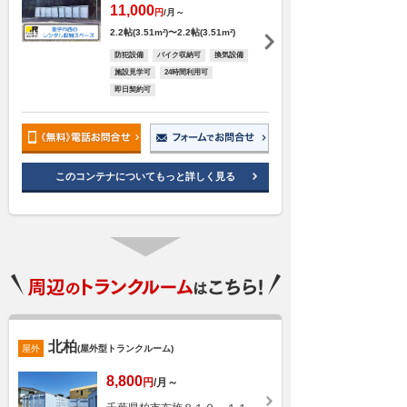
11,000
円
/月～
2.2帖(3.51m²)〜2.2帖(3.51m²)
防犯設備
バイク収納可
換気設備
施設見学可
24時間利用可
即日契約可
このコンテナについてもっと詳しく見る
北柏
屋外
(屋外型トランクルーム)
8,800
円
/月～