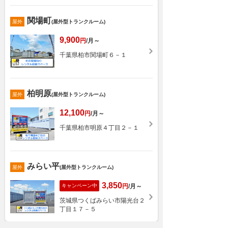
関場町
屋外
(屋外型トランクルーム)
9,900
円
/月～
千葉県柏市関場町６－１
柏明原
屋外
(屋外型トランクルーム)
12,100
円
/月～
千葉県柏市明原４丁目２－１
みらい平
屋外
(屋外型トランクルーム)
3,850
キャンペーン中
円
/月～
茨城県つくばみらい市陽光台２
丁目１７－５