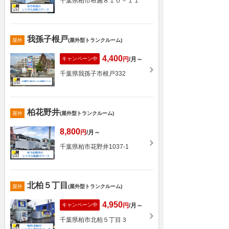
千葉県柏市布施８１０－１１
我孫子根戸
屋外
(屋外型トランクルーム)
4,400
キャンペーン中
円
/月～
千葉県我孫子市根戸332
柏花野井
屋外
(屋外型トランクルーム)
8,800
円
/月～
千葉県柏市花野井1037-1
北柏５丁目
屋外
(屋外型トランクルーム)
4,950
キャンペーン中
円
/月～
千葉県柏市北柏５丁目３