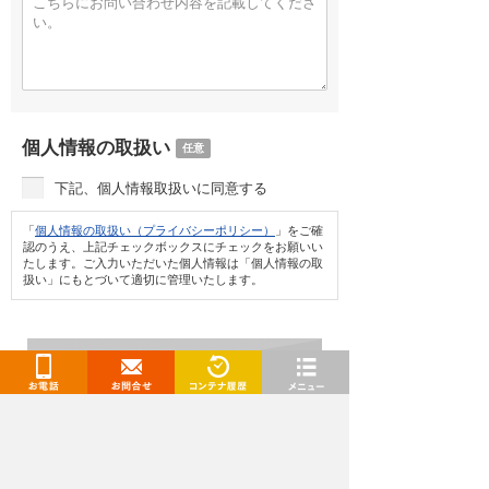
個人情報の取扱い
任意
下記、個人情報取扱いに同意する
「
個人情報の取扱い（プライバシーポリシー）
」をご確
認のうえ、上記チェックボックスにチェックをお願いい
たします。ご入力いただいた個人情報は「個人情報の取
扱い」にもとづいて適切に管理いたします。
お電話
お問合せ
閲覧履歴
メニュー
情報を入力し確認画面へ
トランクルーム、レンタルコンテナ、レンタル倉庫