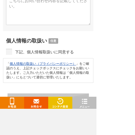
個人情報の取扱い
任意
下記、個人情報取扱いに同意する
「
個人情報の取扱い（プライバシーポリシー）
」をご確
認のうえ、上記チェックボックスにチェックをお願いい
たします。ご入力いただいた個人情報は「個人情報の取
扱い」にもとづいて適切に管理いたします。
お電話
お問合せ
閲覧履歴
メニュー
情報を入力し確認画面へ
トランクルーム、レンタルコンテナ、レンタル倉庫