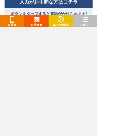
入力がお手間な方はコチラ
ボタンをタップすると電話がかけられます!
［受付時間］9:00～18:00｜
通話料無料
お電話
お問合せ
閲覧履歴
メニュー
トランクルーム、レンタルコンテナ、レンタル倉庫
（貸し倉庫）、レンタルボックスをお探しなら「ド
ッとあ〜るコンテナ」
関東エリア（東京都、千葉県、埼玉県、神奈川県、茨城
県）、東海エリア（愛知県・名古屋、岐阜県）、九州・山口
エリア（福岡県、佐賀県、長崎県、熊本県、大分県、宮崎
県、山口県）でトランクルームを展開中です。格安の料金で
続きを見る
トランクルームをご提供！
安いだけでなく、ご利用は最短当日からとお急ぎの方でも安
心してご利用いただけます。セキュリティや空調対策も万全
弊社が提供するレンタル収納スペースは、レンタル収納
な屋内型や場所や部屋数の多い身近な屋外型、バイクコンテ
スペース推進協議会の審査を受け、常に安全・安心に収