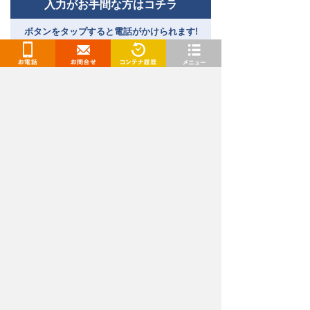
入力がお手間な方はコチラ
ボタンをタップすると電話がかけられます!
［受付時間］9:00～18:00｜
通話料無料
お電話
お問合せ
閲覧履歴
メニュー
トランクルーム、レンタルコンテナ、レンタル倉庫
（貸し倉庫）、レンタルボックスをお探しなら「ド
ッとあ〜るコンテナ」
関東エリア（東京都、千葉県、埼玉県、神奈川県、茨城
県）、東海エリア（愛知県・名古屋、岐阜県）、九州・山口
エリア（福岡県、佐賀県、長崎県、熊本県、大分県、宮崎
県、山口県）でトランクルームを展開中です。格安の料金で
続きを見る
トランクルームをご提供！
安いだけでなく、ご利用は最短当日からとお急ぎの方でも安
心してご利用いただけます。セキュリティや空調対策も万全
弊社が提供するレンタル収納スペースは、レンタル収納
な屋内型や場所や部屋数の多い身近な屋外型、バイクコンテ
スペース推進協議会の審査を受け、常に安全・安心に収