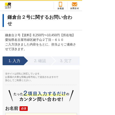
鎌倉台２号に関するお問い合わ
せ
鎌倉台２号【賃料】8,250円〜10,450円【所在地】
愛知県名古屋市緑区姥子山２丁目－６１０
ご入力頂きました内容をもとに、担当よりご連絡さ
せて頂きます。
入力
確認
完了
当サイトはSSLに対応しています。
お客様の大事な情報は暗号化して送信されますので
安心してご利用ください。
お名前
必須