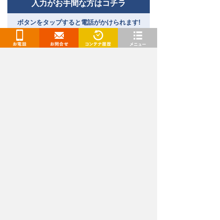
入力がお手間な方はコチラ
ボタンをタップすると電話がかけられます!
［受付時間］9:00～18:00｜
通話料無料
お電話
お問合せ
閲覧履歴
メニュー
トランクルーム、レンタルコンテナ、レンタル倉庫
（貸し倉庫）、レンタルボックスをお探しなら「ド
ッとあ〜るコンテナ」
関東エリア（東京都、千葉県、埼玉県、神奈川県、茨城
県）、東海エリア（愛知県・名古屋、岐阜県）、九州・山口
エリア（福岡県、佐賀県、長崎県、熊本県、大分県、宮崎
県、山口県）でトランクルームを展開中です。格安の料金で
続きを見る
トランクルームをご提供！
安いだけでなく、ご利用は最短当日からとお急ぎの方でも安
心してご利用いただけます。セキュリティや空調対策も万全
弊社が提供するレンタル収納スペースは、レンタル収納
な屋内型や場所や部屋数の多い身近な屋外型、バイクコンテ
スペース推進協議会の審査を受け、常に安全・安心に収