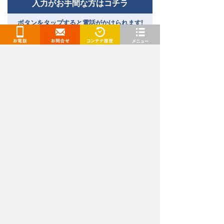
入力がお手間な方はコチラ
ボタンをタップすると電話がかけられます!
［受付時間］9:00～18:00｜
通話料無料
お電話
お問合せ
閲覧履歴
メニュー
トランクルーム、レンタルコンテナ、レンタル倉庫
（貸し倉庫）、レンタルボックスをお探しなら「ド
ッとあ〜るコンテナ」
関東エリア（東京都、千葉県、埼玉県、神奈川県、茨城
県）、東海エリア（愛知県・名古屋、岐阜県）、九州・山口
エリア（福岡県、佐賀県、長崎県、熊本県、大分県、宮崎
県、山口県）でトランクルームを展開中です。格安の料金で
続きを見る
トランクルームをご提供！
安いだけでなく、ご利用は最短当日からとお急ぎの方でも安
心してご利用いただけます。セキュリティや空調対策も万全
弊社が提供するレンタル収納スペースは、レンタル収納
な屋内型や場所や部屋数の多い身近な屋外型、バイクコンテ
スペース推進協議会の審査を受け、常に安全・安心に収