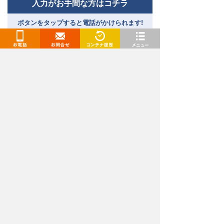
入力がお手間な方はコチラ
ボタンをタップすると電話がかけられます!
［受付時間］9:00～18:00｜
通話料無料
お電話
お問合せ
閲覧履歴
メニュー
トランクルーム、レンタルコンテナ、レンタル倉庫
（貸し倉庫）、レンタルボックスをお探しなら「ド
ッとあ〜るコンテナ」
関東エリア（東京都、千葉県、埼玉県、神奈川県、茨城
県）、東海エリア（愛知県・名古屋、岐阜県）、九州・山口
エリア（福岡県、佐賀県、長崎県、熊本県、大分県、宮崎
県、山口県）でトランクルームを展開中です。格安の料金で
続きを見る
トランクルームをご提供！
安いだけでなく、ご利用は最短当日からとお急ぎの方でも安
心してご利用いただけます。セキュリティや空調対策も万全
弊社が提供するレンタル収納スペースは、レンタル収納
な屋内型や場所や部屋数の多い身近な屋外型、バイクコンテ
スペース推進協議会の審査を受け、常に安全・安心に収