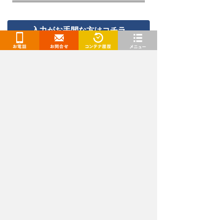
情報を入力し確認画面へ
入力がお手間な方はコチラ
ボタンをタップすると電話がかけられます!
お電話
お問合せ
閲覧履歴
メニュー
［受付時間］9:00～18:00｜
通話料無料
トランクルーム、レンタルコンテナ、レンタル倉庫
（貸し倉庫）、レンタルボックスをお探しなら「ド
ッとあ〜るコンテナ」
関東エリア（東京都、千葉県、埼玉県、神奈川県、茨城
県）、東海エリア（愛知県・名古屋、岐阜県）、九州・山口
エリア（福岡県、佐賀県、長崎県、熊本県、大分県、宮崎
県、山口県）でトランクルームを展開中です。格安の料金で
続きを見る
トランクルームをご提供！
安いだけでなく、ご利用は最短当日からとお急ぎの方でも安
心してご利用いただけます。セキュリティや空調対策も万全
弊社が提供するレンタル収納スペースは、レンタル収納