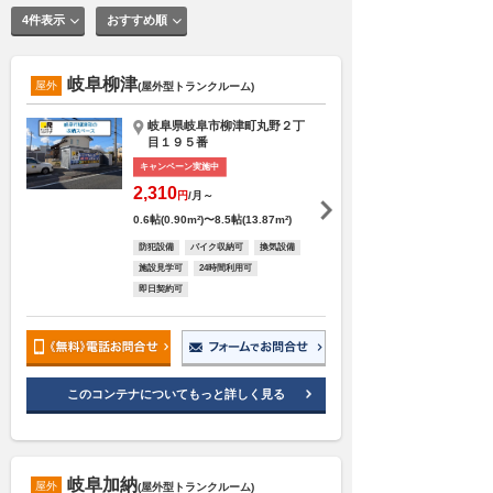
4件表示
おすすめ順
岐阜柳津
屋外
(屋外型トランクルーム)
岐阜県岐阜市柳津町丸野２丁
目１９５番
キャンペーン実施中
2,310
円
/月～
0.6帖(0.90m²)〜8.5帖(13.87m²)
防犯設備
バイク収納可
換気設備
施設見学可
24時間利用可
即日契約可
このコンテナについてもっと詳しく見る
岐阜加納
屋外
(屋外型トランクルーム)