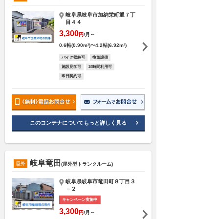
岐阜県岐阜市加納栄町通７丁
目４４
3,300
円
/月～
0.6帖(0.90m²)〜4.2帖(6.92m²)
バイク収納可
換気設備
施設見学可
24時間利用可
即日契約可
このコンテナについてもっと詳しく見る
岐阜竜田
屋外
(屋外型トランクルーム)
岐阜県岐阜市竜田町８丁目３
－２
キャンペーン実施中
3,300
円
/月～