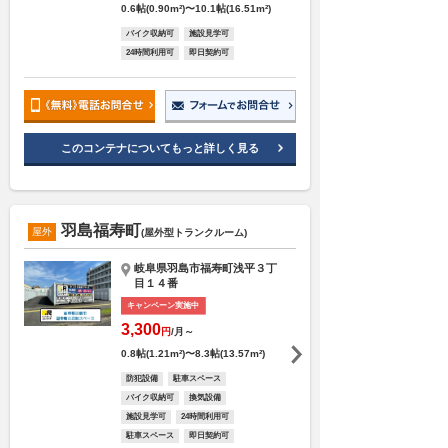
0.6帖(0.90m²)〜10.1帖(16.51m²)
バイク収納可
施設見学可
24時間利用可
即日契約可
このコンテナについてもっと詳しく見る
羽島福寿町
屋外
(屋外型トランクルーム)
岐阜県羽島市福寿町浅平３丁
目１４番
キャンペーン実施中
3,300
円
/月～
0.8帖(1.21m²)〜8.3帖(13.57m²)
防犯設備
駐車スペース
バイク収納可
換気設備
施設見学可
24時間利用可
駐車スペース
即日契約可