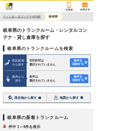
ドッとあ～るコンテナHOME
岐阜県
岐阜県のトランクルーム・レンタルコン
テナ・貸し倉庫を探す
岐阜県のトランクルームを検索
市区町村
市区町村は
条件を
追加する
から探す
選択されていません
条件
条件は
条件を
から
追加する
探す
選択されていません
現在地から探す
地図から探す
岐阜県の新着トランクルーム
4
件中 1～4件を表示