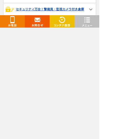
セキュリティ万全！警備員・監視カメラ付き倉庫
いつでも荷物が出し入れできるレンタルコンテナ
お電話
お問合せ
閲覧履歴
メニュー
契約前に事前見学できるトランクルーム
安心安全のトランクルーム・レンタル倉庫なら屋
内
「使わないけど捨てたくない」ものは貸し倉庫に
デリケートな荷物も心配なし空調完備のトランク
ルーム
岐阜県について
特色
交通情報